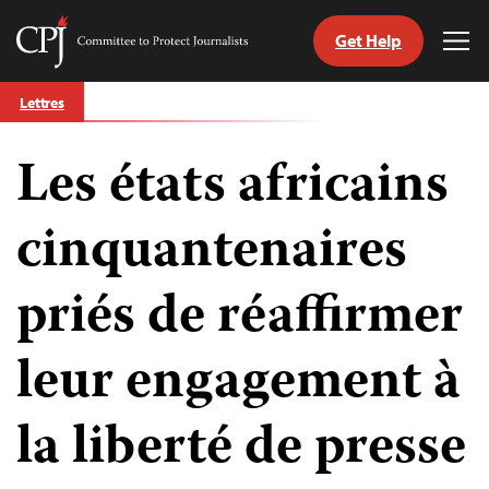
Get Help
Committee
Tog
to
Me
Skip
Protect
Lettres
to
Journalists
content
Les états africains
tch
nguage
cinquantenaires
priés de réaffirmer
leur engagement à
la liberté de presse