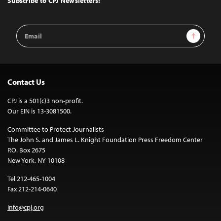
Subscribe to CPJ Newsletters:
Email
Sign Up
Address
Contact Us
CPJ is a 501(c)3 non-profit.
Our EIN is 13-3081500.
Committee to Protect Journalists
The John S. and James L. Knight Foundation Press Freedom Center
P.O. Box 2675
New York, NY 10108
Tel 212-465-1004
Fax 212-214-0640
info@cpj.org