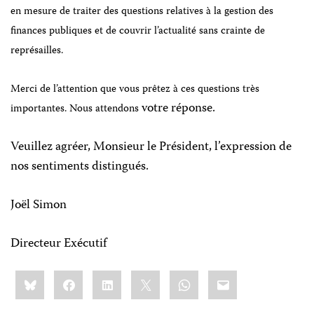
en mesure de traiter des questions relatives à la gestion des
finances publiques et de couvrir l’actualité sans crainte de
représailles.
Merci de l’attention que vous prêtez à ces questions très
votre réponse.
importantes.
Nous attendons
Veuillez agréer, Monsieur le Président, l’expression de
nos sentiments distingués.
Joël Simon
Directeur Exécutif
Share
Bluesky
Facebook
LinkedIn
X
WhatsApp
Email
this: