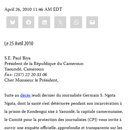
April 26, 2010 11:46 AM EDT
Share
Bluesky
Facebook
LinkedIn
X
WhatsApp
Email
this:
Le 25 Avril 2010
S.E. Paul Biya
Président de la République du Cameroun
Yaoundé, Cameroun
Fax: (237) 22 20 33 06
Cher Monsieur le Président,
Suite au
décès
jeudi dernier du journaliste Germain S. Ngota
Ngota
, dont la santé s’est détériorée pendant son incarcération à
la prison de Kondengui sise à Yaoundé, la capitale camerounaise,
le Comité pour la protection des journalistes (CPJ) vous invite à
ouvrir une enquête officielle, approfondie et transparente sur les