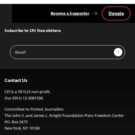
Donate
Become a Supporter
Back
to
Top
Subscribe to CPJ Newsletters:
Email
Sign Up
Address
Contact Us
CPJ is a 501(c)3 non-profit.
Our EIN is 13-3081500.
Committee to Protect Journalists
The John S. and James L. Knight Foundation Press Freedom Center
P.O. Box 2675
New York, NY 10108