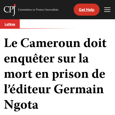
Get Help
Committee
Tog
to
Me
Skip
Protect
Lettres
to
Journalists
content
Le Cameroun doit
tch
nguage
enquêter sur la
mort en prison de
l’éditeur Germain
Ngota