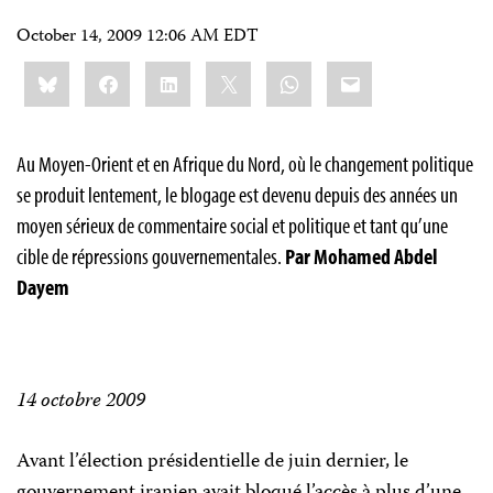
October 14, 2009 12:06 AM EDT
Share
Bluesky
Facebook
LinkedIn
X
WhatsApp
Email
this:
Au Moyen-Orient et en Afrique du Nord, où le changement politique
se produit lentement, le blogage est devenu depuis des années un
moyen sérieux de commentaire social et politique et tant qu’une
cible de répressions gouvernementales.
Par Mohamed Abdel
Dayem
14 octobre 2009
Avant l’élection présidentielle de juin dernier, le