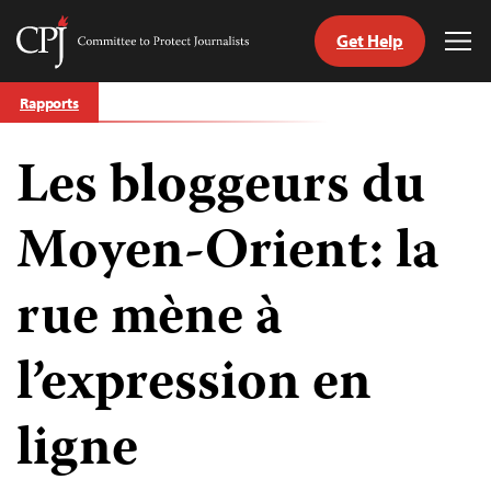
Get Help
Committee
Tog
to
Me
Skip
Protect
Rapports
to
Journalists
content
Les bloggeurs du
tch
nguage
Moyen-Orient: la
rue mène à
l’expression en
ligne