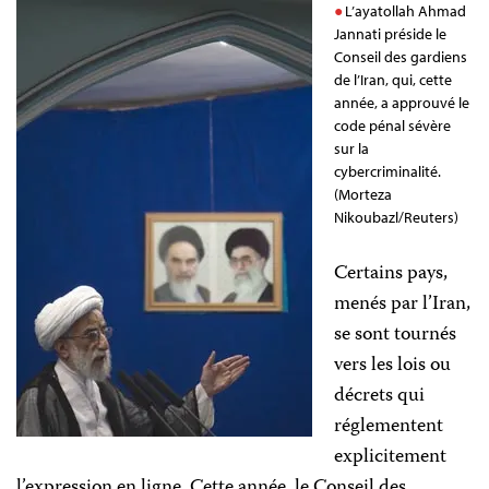
L’ayatollah Ahmad
Jannati préside le
Conseil des gardiens
de l’Iran, qui, cette
année, a approuvé le
code pénal sévère
sur la
cybercriminalité.
(Morteza
Nikoubazl/Reuters)
Certains pays,
menés par l’Iran,
se sont tournés
vers les lois ou
décrets qui
réglementent
explicitement
l’expression en ligne. Cette année, le
Conseil des