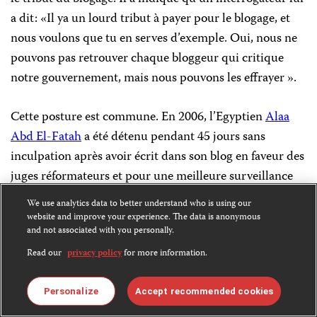
a dit: «Il ya un lourd tribut à payer pour le blogage, et
nous voulons que tu en serves d’exemple. Oui, nous ne
pouvons pas retrouver chaque bloggeur qui critique
notre gouvernement, mais nous pouvons les effrayer ».
Cette posture est commune. En 2006, l’Egyptien
Alaa
Abd El-Fatah
a été détenu pendant 45 jours sans
inculpation après avoir écrit dans son blog en faveur des
juges réformateurs et pour une meilleure surveillance
électorale
. El-Fatah était parmi les nombreux bloggeurs
We use analytics data to better understand who is using our
égyptiens qui avaient pris de telles positions, mais il
website and improve your experience. The data is anonymous
and not associated with you personally.
semblait être ciblé en raison de son importance. En
Syrie, le bloggeur
Tariq Biasia
été arrêté en 2007 pour
Read our
privacy policy
for more information.
un seul commentaire ayant critiqué les services de
sécurité. Un an plus tard, une cour de sûreté de l’État l’a
Personalize
Accept recommended cookies
jugé coupable de « saper le sentiment national » et l’a