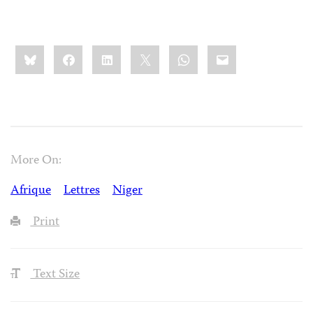
Share
Bluesky
Facebook
LinkedIn
X
WhatsApp
Email
this:
More On:
Afrique
Lettres
Niger
Print
Text Size