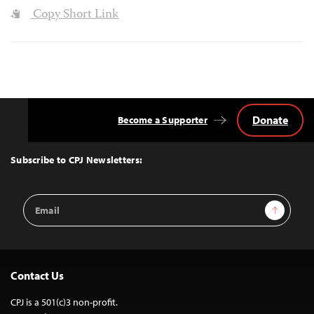
Copy Short Link
Donate
Become a Supporter
Back
to
Top
Subscribe to CPJ Newsletters:
Email
Sign Up
Address
Contact Us
CPJ is a 501(c)3 non-profit.