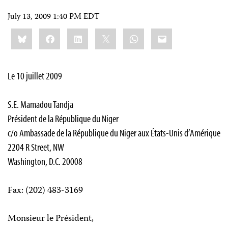
July 13, 2009 1:40 PM EDT
Share
Bluesky
Facebook
LinkedIn
X
WhatsApp
Email
this:
Le 10 juillet 2009
S.E. Mamadou Tandja
Président de la République du Niger
c/o Ambassade de la République du Niger aux États-Unis d’Amérique
2204 R Street, NW
Washington, D.C. 20008
Fax: (202) 483-3169
Monsieur le Président,