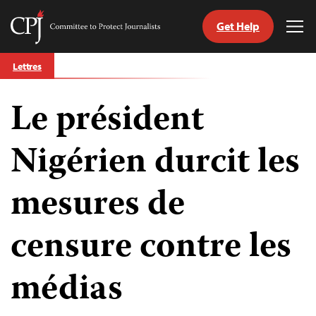
Get Help
Committee
Tog
to
Me
Skip
Protect
Lettres
to
Journalists
content
Le président
tch
nguage
Nigérien durcit les
mesures de
censure contre les
médias