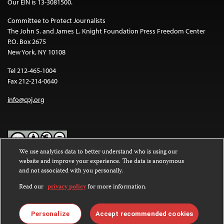
Our EIN is 13-3081500.
Committee to Protect Journalists
The John S. and James L. Knight Foundation Press Freedom Center
P.O. Box 2675
New York, NY 10108
Tel 212-465-1004
Fax 212-214-0640
info@cpj.org
We use analytics data to better understand who is using our
website and improve your experience. The data is anonymous
Except where noted, text on this website is licensed under a
Creative
and not associated with you personally.
Commons Attribution-NonCommercial-NoDerivatives 4.0
International License
.
Read our
privacy policy
for more information.
Images and other media are not covered by the Creative Commons
license. For more information about permissions, see our
FAQs
.
Personalize
Accept recommended cookies