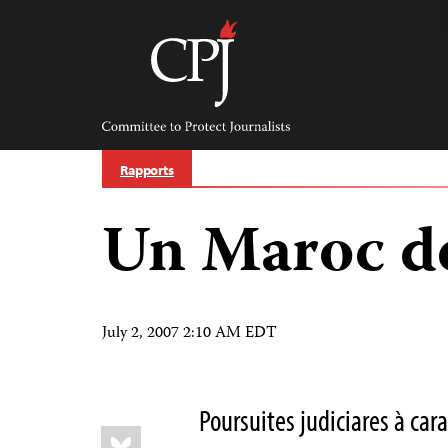
Skip
to
content
Committee
to
Protect
Journalists
Rapports
Un Maroc de
July 2, 2007 2:10 AM EDT
Poursuites judiciares à cara
Share
Bluesky
this: