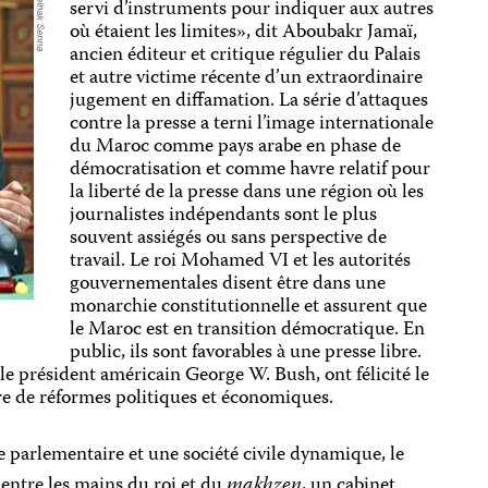
servi d’instruments pour indiquer aux autres
où étaient les limites», dit Aboubakr Jamaï,
ancien éditeur et critique régulier du Palais
et autre victime récente d’un extraordinaire
jugement en diffamation. La série d’attaques
contre la presse a terni l’image internationale
du Maroc comme pays arabe en phase de
démocratisation et comme havre relatif pour
la liberté de la presse dans une région où les
journalistes indépendants sont le plus
souvent assiégés ou sans perspective de
travail. Le roi Mohamed VI et les autorités
gouvernementales disent être dans une
monarchie constitutionnelle et assurent que
le Maroc est en transition démocratique. En
public, ils sont favorables à une presse libre.
 le président américain George W. Bush, ont félicité le
e de réformes politiques et économiques.
 parlementaire et une société civile dynamique, le
ntre les mains du roi et du
makhzen
, un cabinet