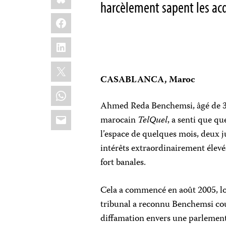
harcèlement sapent les acq
Facebook
LinkedIn
X
CASABLANCA, Maroc
WhatsApp
Ahmed Reda Benchemsi, âgé de 33
Email
marocain
TelQuel
, a senti que q
l’espace de quelques mois, deux 
intérêts extraordinairement élevé
fort banales.
Cela a commencé en août 2005, l
tribunal a reconnu Benchemsi co
diffamation envers une parlemen