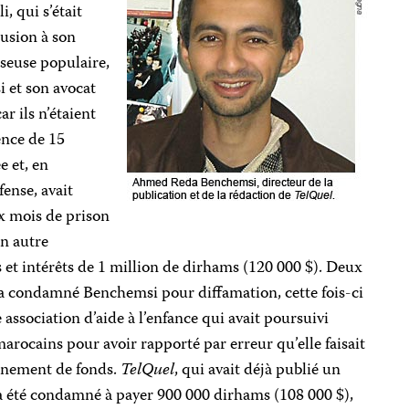
, qui s’était
llusion à son
euse populaire,
 et son avocat
r ils n’étaient
ience de 15
e et, en
fense, avait
ux mois de prison
un autre
et intérêts de 1 million de dirhams (120 000 $). Deux
 a condamné Benchemsi pour diffamation, cette fois-ci
 association d’aide à l’enfance qui avait poursuivi
arocains pour avoir rapporté par erreur qu’elle faisait
urnement de fonds.
TelQuel
, qui avait déjà publié un
, a été condamné à payer 900 000 dirhams (108 000 $),