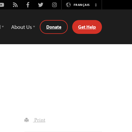
Youtube
Rss
Facebook
Twitter
Instagram
FRANÇAIS
Switch
Language
d
About Us
Donate
Get Help
Print