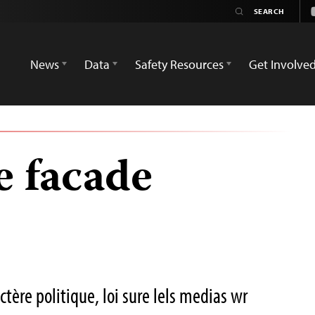
News
Data
Safety Resources
Get Involve
 facade
ctère politique, loi sure lels medias wr