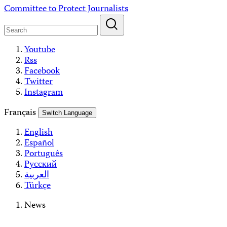
Skip
Committee to Protect Journalists
to
content
Youtube
Rss
Facebook
Twitter
Instagram
Français
Switch Language
English
Español
Português
Русский
العربية
Türkçe
News