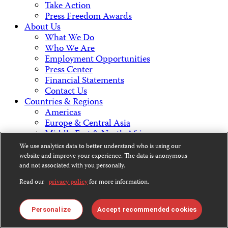
Take Action
Press Freedom Awards
About Us
What We Do
Who We Are
Employment Opportunities
Press Center
Financial Statements
Contact Us
Countries & Regions
Americas
Europe & Central Asia
Middle East & North Africa
Africa
We use analytics data to better understand who is using our
Asia
website and improve your experience. The data is anonymous
and not associated with you personally.
Contact Us
Read our
privacy policy
for more information.
Personalize
Accept recommended cookies
CPJ is a 501(c)3 non-profit.