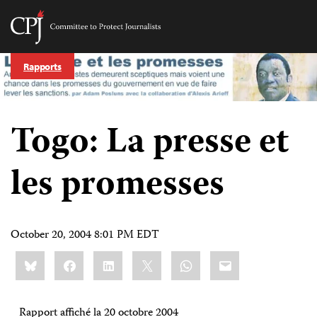
Committee
to
Skip
Protect
Rapports
to
Journalists
content
tch
Togo: La presse et
nguage
les promesses
October 20, 2004 8:01 PM EDT
Share
Bluesky
Facebook
LinkedIn
X
WhatsApp
Email
this:
Rapport affiché la 20 octobre 2004