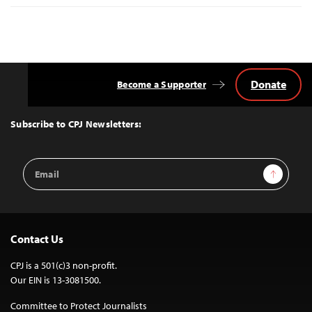
Donate
Become a Supporter
Back
to
Top
Subscribe to CPJ Newsletters:
Email
Sign Up
Address
Contact Us
CPJ is a 501(c)3 non-profit.
Our EIN is 13-3081500.
Committee to Protect Journalists