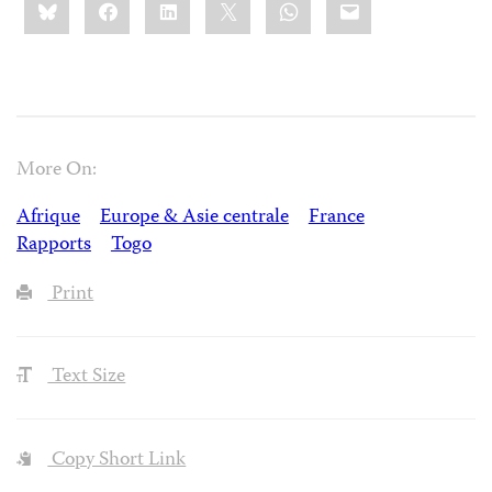
Bluesky
Facebook
LinkedIn
X
WhatsApp
Email
this:
More On:
Afrique
Europe & Asie centrale
France
Rapports
Togo
Print
Text Size
Copy Short Link