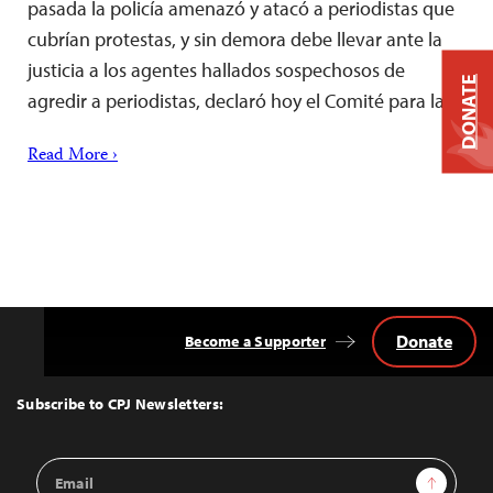
pasada la policía amenazó y atacó a periodistas que
cubrían protestas, y sin demora debe llevar ante la
justicia a los agentes hallados sospechosos de
DONATE
agredir a periodistas, declaró hoy el Comité para la…
Read More ›
Donate
Become a Supporter
Back
to
Top
Subscribe to CPJ Newsletters:
Email
Sign Up
Address