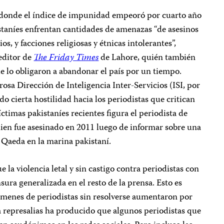
 donde el índice de impunidad empeoró por cuarto año
staníes enfrentan cantidades de amenazas “de asesinos
os, y facciones religiosas y étnicas intolerantes”,
editor de
The Friday Times
de Lahore, quién también
e lo obligaron a abandonar el país por un tiempo.
osa Dirección de Inteligencia Inter-Servicios (ISI, por
do cierta hostilidad hacia los periodistas que critican
víctimas pakistaníes recientes figura el periodista de
ien fue asesinado en 2011 luego de informar sobre una
Al Qaeda en la marina pakistaní.
e la violencia letal y sin castigo contra periodistas con
ura generalizada en el resto de la prensa. Esto es
ímenes de periodistas sin resolverse aumentaron por
a represalias ha producido que algunos periodistas que