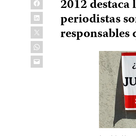
Facebook
2012 destaca l
LinkedIn
periodistas so
X
responsables 
WhatsApp
Email