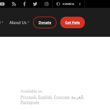
Youtube
Rss
Facebook
Twitter
Instagram
ESPAÑOL
Switch
Language
d
About Us
Donate
Get Help
Available in:
Русский
,
English
,
Français
,
العربية
,
Português