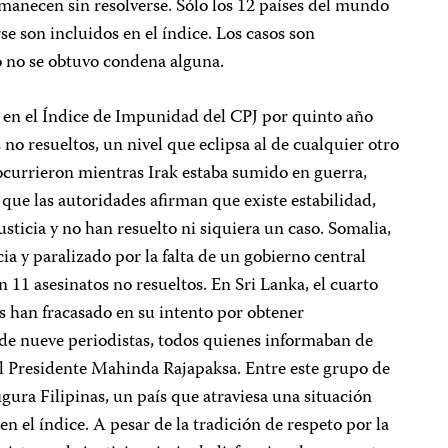
manecen sin resolverse. Sólo los 12 países del mundo
se son incluidos en el índice. Los casos son
 no se obtuvo condena alguna.
tro en el Índice de Impunidad del CPJ por quinto año
no resueltos, un nivel que eclipsa al de cualquier otro
ocurrieron mientras Irak estaba sumido en guerra,
 que las autoridades afirman que existe estabilidad,
usticia y no han resuelto ni siquiera un caso. Somalia,
cia y paralizado por la falta de un gobierno central
n 11 asesinatos no resueltos. En Sri Lanka, el cuarto
es han fracasado en su intento por obtener
 de nueve periodistas, todos quienes informaban de
el Presidente Mahinda Rajapaksa. Entre este grupo de
igura Filipinas, un país que atraviesa una situación
 en el índice. A pesar de la tradición de respeto por la