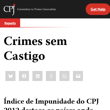
Get Help
Committee
to
Skip
Protect
Reports
to
Journalists
content
Crimes sem
itch
anguage
Castigo
Share
Bluesky
Facebook
LinkedIn
X
WhatsApp
Email
this:
Índice de Impunidade do CPJ