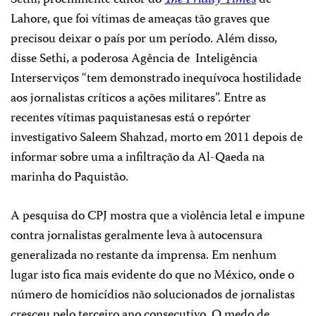
Sethi, proeminente editor do
The Friday Times
de
Lahore, que foi vítimas de ameaças tão graves que
precisou deixar o país por um período. Além disso,
disse Sethi, a poderosa Agência de Inteligência
Interserviços “tem demonstrado inequívoca hostilidade
aos jornalistas críticos a ações militares”. Entre as
recentes vítimas paquistanesas está o repórter
investigativo Saleem Shahzad, morto em 2011 depois de
informar sobre uma a infiltração da Al-Qaeda na
marinha do Paquistão.
A pesquisa do CPJ mostra que a violência letal e impune
contra jornalistas geralmente leva à autocensura
generalizada no restante da imprensa. Em nenhum
lugar isto fica mais evidente do que no México, onde o
número de homicídios não solucionados de jornalistas
cresceu pelo terceiro ano consecutivo. O medo de