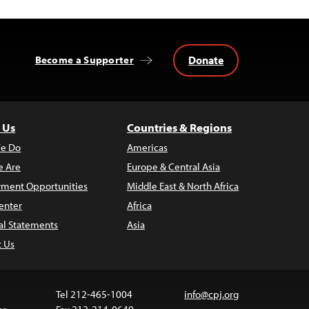
Donate
Become a Supporter
 Us
Countries & Regions
e Do
Americas
 Are
Europe & Central Asia
ment Opportunities
Middle East & North Africa
enter
Africa
al Statements
Asia
t Us
Tel 212-465-1004
info@cpj.org