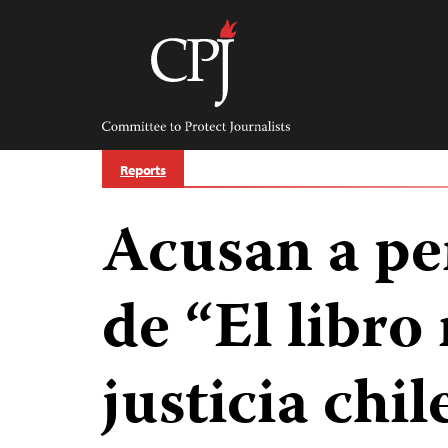
Skip
to
content
Committee
to
Protect
Journalists
Reports
Acusan a pe
de “El libro
justicia chi