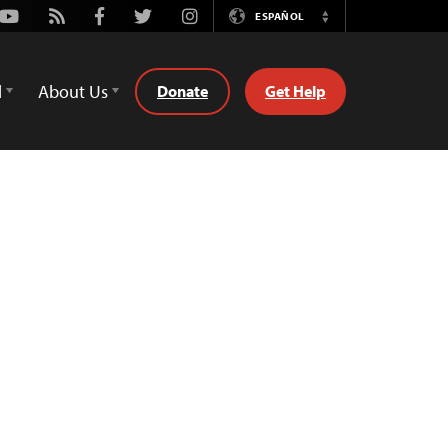
Youtube
Rss
Facebook
Twitter
Instagram
ESPAÑOL
Switch
Language
d
About Us
Donate
Get Help