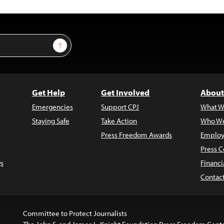
Sign Up
Get Help
Get Involved
About
Emergencies
Support CPJ
What W
Staying Safe
Take Action
Who We
Press Freedom Awards
Employ
Press C
s
Financi
Contac
Committee to Protect Journalists