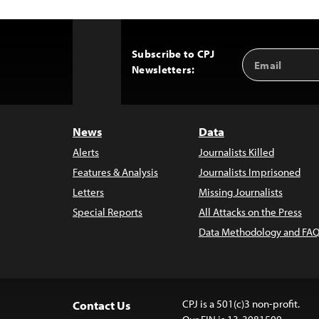
Subscribe to CPJ
Email
Back
Newsletters:
Address
to
Top
News
Data
Alerts
Journalists Killed
Features & Analysis
Journalists Imprisoned
Letters
Missing Journalists
Special Reports
All Attacks on the Press
Data Methodology and FAQ
CPJ is a 501(c)3 non-profit.
Contact Us