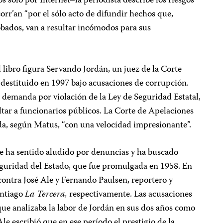
os sólo por Internet–la periodista describe los riesgos
 corr’an “por el sólo acto de difundir hechos que,
dos, van a resultar incómodos para sus
l libro figura Servando Jordán, un juez de la Corte
destituido en 1997 bajo acusaciones de corrupción.
 demanda por violación de la Ley de Seguridad Estatal,
ultar a funcionarios públicos. La Corte de Apelaciones
da, según Matus, “con una velocidad impresionante”.
se ha sentido aludido por denuncias y ha buscado
Seguridad del Estado, que fue promulgada en 1958. En
contra José Ale y Fernando Paulsen, reportero y
antiago
La Tercera,
respectivamente. Las acusaciones
que analizaba la labor de Jordán en sus dos años como
le escribió que en ese período el prestigio de la