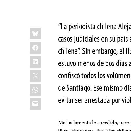
“La periodista chilena Ale
Share
Bluesky
this:
casos judiciales en su país a
Facebook
chilena”. Sin embargo, el li
LinkedIn
estuvo menos de dos días a 
X
confiscó todos los volúmen
de Santiago. Ese mismo día
WhatsApp
evitar ser arrestada por vio
Email
Matus lamenta lo sucedido, pero 