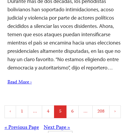
Durante más de dos décadas, los periodistas
bolivianos han soportado intimidaciones, acoso
judicial y violencia por parte de actores políticos
decididos a silenciar las voces disidentes. Ahora,
temen que esos ataques puedan intensificarse
mientras el país se encamina hacia unas elecciones
presidenciales altamente disputadas, en las que no
hay un claro favorito. “No estamos eligiendo entre
democracia y autoritarismo”, dijo el reportero…
Read More ›
Posts
‹
1
…
4
5
6
…
208
›
pagination
Posts
« Previous Page
Next Page »