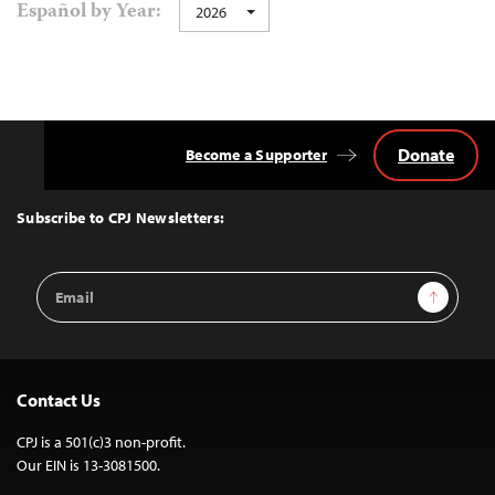
Español by Year:
2026
navigation
Donate
Become a Supporter
Back
to
Top
Subscribe to CPJ Newsletters:
Email
Sign Up
Address
Contact Us
CPJ is a 501(c)3 non-profit.
Our EIN is 13-3081500.