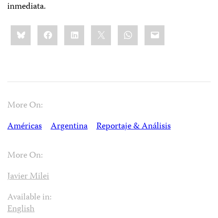
inmediata.
Share
Bluesky
Facebook
LinkedIn
X
WhatsApp
Email
this:
More On:
Américas
Argentina
Reportaje & Análisis
More On:
Javier Milei
Available in:
English