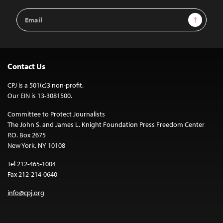
Email
Sign Up
Address
Contact Us
CPJ is a 501(c)3 non-profit.
Our EIN is 13-3081500.
Committee to Protect Journalists
The John S. and James L. Knight Foundation Press Freedom Center
P.O. Box 2675
New York, NY 10108
Tel 212-465-1004
Fax 212-214-0640
info@cpj.org