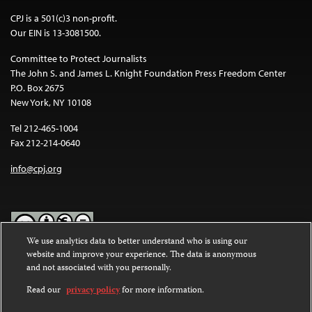
CPJ is a 501(c)3 non-profit.
Our EIN is 13-3081500.
Committee to Protect Journalists
The John S. and James L. Knight Foundation Press Freedom Center
P.O. Box 2675
New York, NY 10108
Tel 212-465-1004
Fax 212-214-0640
info@cpj.org
We use analytics data to better understand who is using our
website and improve your experience. The data is anonymous
Except where noted, text on this website is licensed under a
Creative
and not associated with you personally.
Commons Attribution-NonCommercial-NoDerivatives 4.0
International License
.
Read our
privacy policy
for more information.