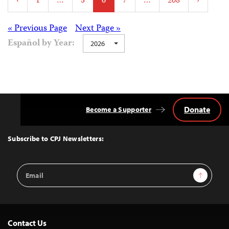
‹
1
…
5
6
7
…
208
›
pagination
Posts
« Previous Page
Next Page »
Español by Year:
2026
navigation
Donate
Become a Supporter
Back
to
Top
Subscribe to CPJ Newsletters:
Email
Sign Up
Address
Contact Us