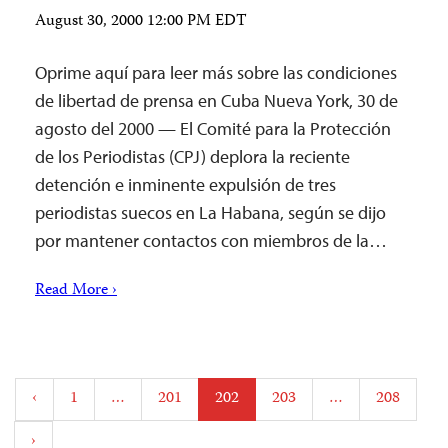
August 30, 2000 12:00 PM EDT
Oprime aquí para leer más sobre las condiciones
de libertad de prensa en Cuba Nueva York, 30 de
agosto del 2000 — El Comité para la Protección
de los Periodistas (CPJ) deplora la reciente
detención e inminente expulsión de tres
periodistas suecos en La Habana, según se dijo
por mantener contactos con miembros de la…
Read More ›
Posts
‹
1
…
201
202
203
…
208
pagination
›