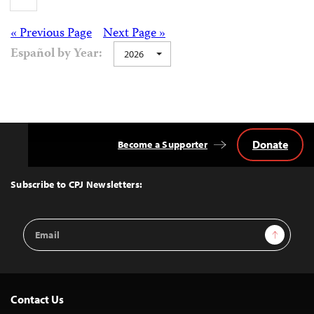
Posts
« Previous Page
Next Page »
Español by Year:
2026
navigation
Donate
Become a Supporter
Back
to
Top
Subscribe to CPJ Newsletters:
Email
Sign Up
Address
Contact Us