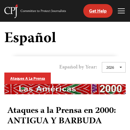
Get Help
Committee
Tog
to
Me
Skip
Protect
to
Español
Journalists
content
tch
guage
Español by Year:
2026
Ataques A La Prensa
Ataques a la Prensa en 2000:
ANTIGUA Y BARBUDA