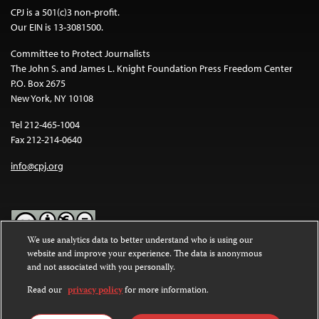
CPJ is a 501(c)3 non-profit.
Our EIN is 13-3081500.
Committee to Protect Journalists
The John S. and James L. Knight Foundation Press Freedom Center
P.O. Box 2675
New York, NY 10108
Tel 212-465-1004
Fax 212-214-0640
info@cpj.org
We use analytics data to better understand who is using our
website and improve your experience. The data is anonymous
Except where noted, text on this website is licensed under a
Creative
and not associated with you personally.
Commons Attribution-NonCommercial-NoDerivatives 4.0
International License
.
Read our
privacy policy
for more information.
Images and other media are not covered by the Creative Commons