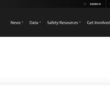
News
Data
Safety Resources
Get Involve