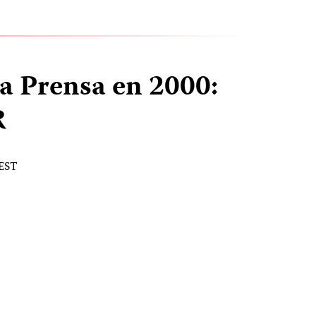
la Prensa en 2000:
R
 EST