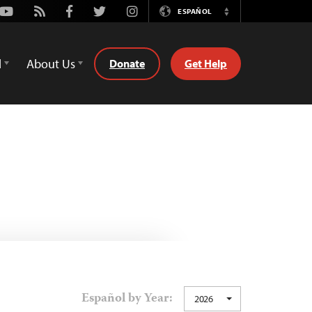
Youtube
Rss
Facebook
Twitter
Instagram
ESPAÑOL
Switch
Language
d
About Us
Donate
Get Help
Español by Year:
2026