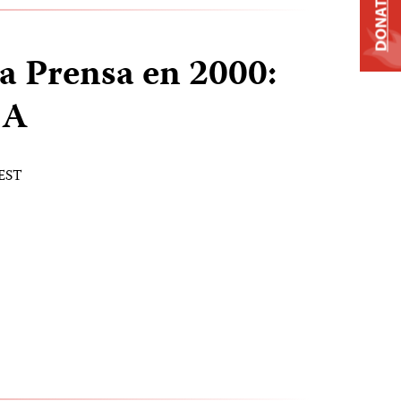
DONATE
la Prensa en 2000:
IA
 EST