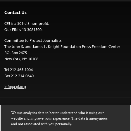
Contact Us
CPJ is a 501(c)3 non-profit.
Our EIN is 13-3081500.
Committee to Protect Journalists
The John S. and James L. Knight Foundation Press Freedom Center
P.O. Box 2675
New York, NY 10108
Tel 212-465-1004
Fax 212-214-0640
info@cpj.org
We use analytics data to better understand who is using our
website and improve your experience. The data is anonymous
and not associated with you personally.
Except where noted, text on this website is licensed under a
Creative
Commons Attribution-NonCommercial-NoDerivatives 4.0 International