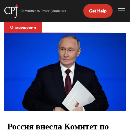
Get Help
Committee
Tog
to
Me
Skip
Protect
Оповещения
to
Journalists
content
tch
nguage
Россия внесла Комитет по