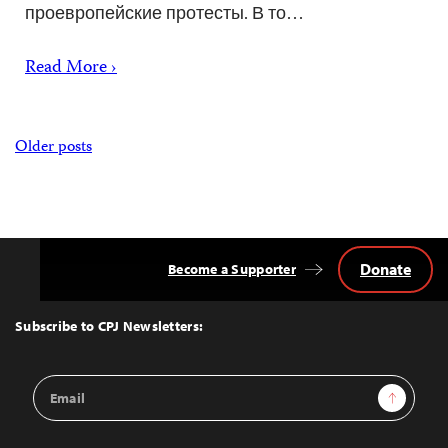
проевропейские протесты. В то…
Read More ›
Posts
Older posts
navigation
Donate
Become a Supporter
Back
to
Top
Subscribe to CPJ Newsletters:
Email
Sign Up
Address