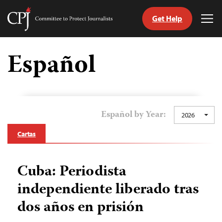
Get Help
Committee
Tog
to
Me
Skip
Protect
to
Español
Journalists
content
tch
guage
Español by Year:
2026
Cartas
Cuba: Periodista
independiente liberado tras
dos años en prisión