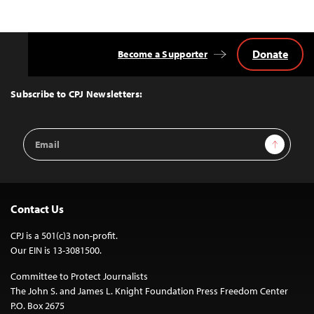
Donate
Become a Supporter
Back
to
Top
Subscribe to CPJ Newsletters:
Email
Sign Up
Address
Contact Us
CPJ is a 501(c)3 non-profit.
Our EIN is 13-3081500.
Committee to Protect Journalists
The John S. and James L. Knight Foundation Press Freedom Center
P.O. Box 2675