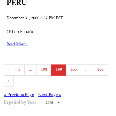
PERÚ
December 31, 2000 6:57 PM EST
CPJ en Español
Read More ›
Posts
‹
1
…
198
199
200
…
208
pagination
›
Posts
« Previous Page
Next Page »
Español by Year:
2026
navigation