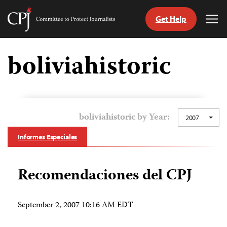
Get Help
Committee
Tog
to
Me
Skip
Protect
to
boliviahistoric
Journalists
content
tch
guage
boliviahistoric by Year:
2007
Informes Especiales
Recomendaciones del CPJ
September 2, 2007 10:16 AM EDT