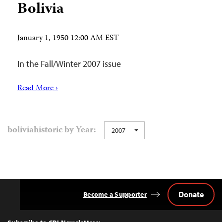
Bolivia
January 1, 1950 12:00 AM EST
In the Fall/Winter 2007 issue
Read More ›
boliviahistoric by Year:
2007
Donate
Become a Supporter
Back
to
Top