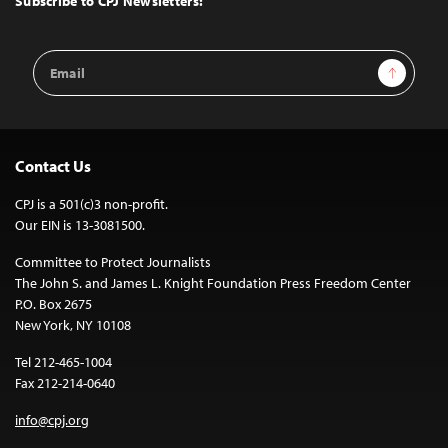
Subscribe to CPJ Newsletters:
Email
Sign Up
Address
Contact Us
CPJ is a 501(c)3 non-profit.
Our EIN is 13-3081500.
Committee to Protect Journalists
The John S. and James L. Knight Foundation Press Freedom Center
P.O. Box 2675
New York, NY 10108
Tel 212-465-1004
Fax 212-214-0640
info@cpj.org