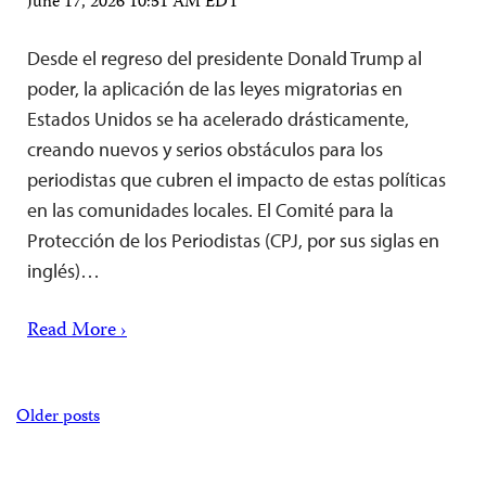
June 17, 2026 10:51 AM EDT
Desde el regreso del presidente Donald Trump al
poder, la aplicación de las leyes migratorias en
Estados Unidos se ha acelerado drásticamente,
creando nuevos y serios obstáculos para los
periodistas que cubren el impacto de estas políticas
en las comunidades locales. El Comité para la
Protección de los Periodistas (CPJ, por sus siglas en
inglés)…
Read More ›
Posts
Older posts
navigation