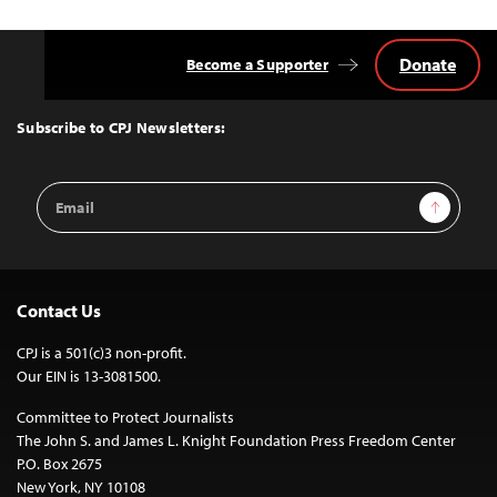
Donate
Become a Supporter
Back
to
Top
Subscribe to CPJ Newsletters:
Email
Sign Up
Address
Contact Us
CPJ is a 501(c)3 non-profit.
Our EIN is 13-3081500.
Committee to Protect Journalists
The John S. and James L. Knight Foundation Press Freedom Center
P.O. Box 2675
New York, NY 10108