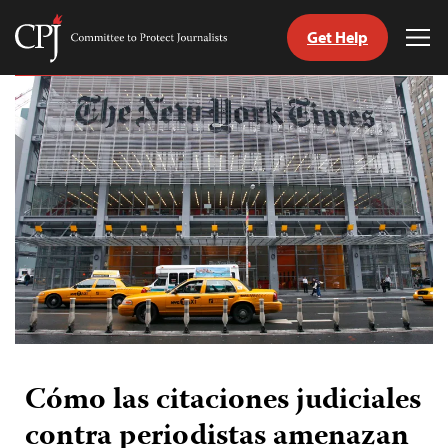
Get Help
Committee
Tog
to
Me
Skip
Protect
to
Journalists
content
tch
guage
Cómo las citaciones judiciales
contra periodistas amenazan