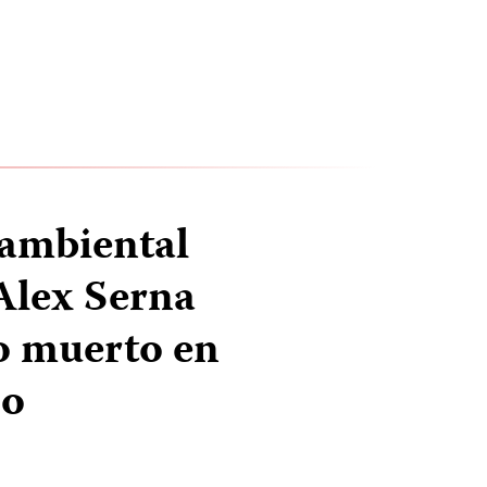
 ambiental
Alex Serna
o muerto en
jo