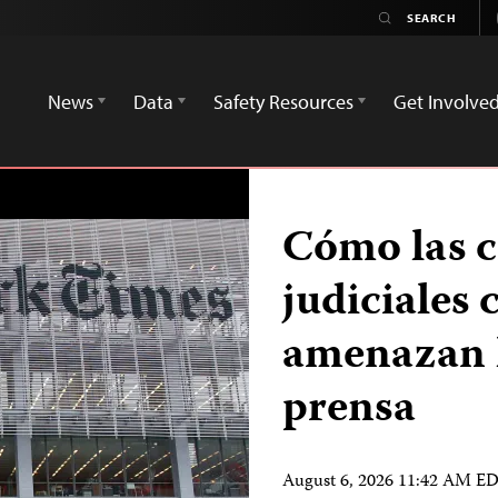
News
Data
Safety Resources
Get Involve
Cómo las c
judiciales 
amenazan l
prensa
August 6, 2026 11:42 AM E