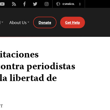
Youtube
Rss
Facebook
Twitter
Instagram
ESPAÑOL
Switch
Language
d
About Us
Donate
Get Help
itaciones
contra periodistas
a libertad de
DT