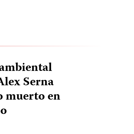
 ambiental
Alex Serna
o muerto en
jo