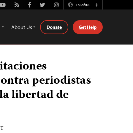
Youtube
Rss
Facebook
Twitter
Instagram
ESPAÑOL
Switch
Language
d
About Us
Donate
Get Help
itaciones
contra periodistas
a libertad de
DT