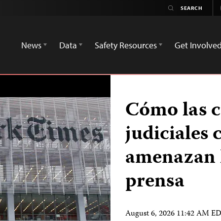
News
Data
Safety Resources
Get Involve
Cómo las c
judiciales 
amenazan l
prensa
August 6, 2026 11:42 AM E