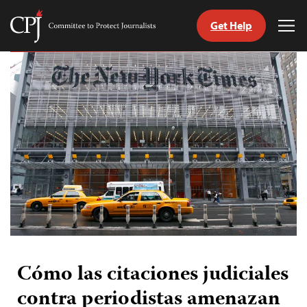
Get Help
Committee
Tog
to
Me
Skip
Protect
to
Journalists
content
tch
guage
Cómo las citaciones judiciales
contra periodistas amenazan