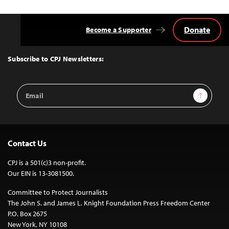
Donate
Become a Supporter
Back
to
Top
Subscribe to CPJ Newsletters:
Email
Sign Up
Address
Contact Us
CPJ is a 501(c)3 non-profit.
Our EIN is 13-3081500.
Committee to Protect Journalists
The John S. and James L. Knight Foundation Press Freedom Center
P.O. Box 2675
New York, NY 10108