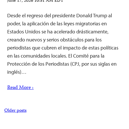
June 17, 2026 10:51 AM EDT
Desde el regreso del presidente Donald Trump al
poder, la aplicación de las leyes migratorias en
Estados Unidos se ha acelerado drásticamente,
creando nuevos y serios obstáculos para los
periodistas que cubren el impacto de estas políticas
en las comunidades locales. El Comité para la
Protección de los Periodistas (CPJ, por sus siglas en
inglés)…
Read More ›
Posts
Older posts
navigation