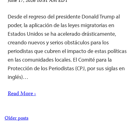
June 17, 2026 10:51 AM EDT
Desde el regreso del presidente Donald Trump al
poder, la aplicación de las leyes migratorias en
Estados Unidos se ha acelerado drásticamente,
creando nuevos y serios obstáculos para los
periodistas que cubren el impacto de estas políticas
en las comunidades locales. El Comité para la
Protección de los Periodistas (CPJ, por sus siglas en
inglés)…
Read More ›
Posts
Older posts
navigation