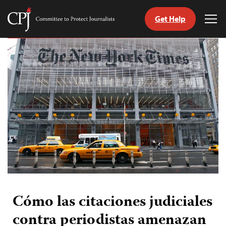
Get Help
Committee
Tog
to
Me
Skip
Protect
to
Journalists
content
tch
guage
Cómo las citaciones judiciales
contra periodistas amenazan