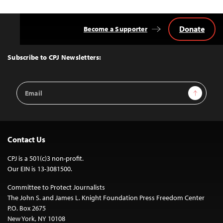
Donate
Become a Supporter
Back
to
Top
Subscribe to CPJ Newsletters:
Email
Sign Up
Address
Contact Us
CPJ is a 501(c)3 non-profit.
Our EIN is 13-3081500.
Committee to Protect Journalists
The John S. and James L. Knight Foundation Press Freedom Center
P.O. Box 2675
New York, NY 10108