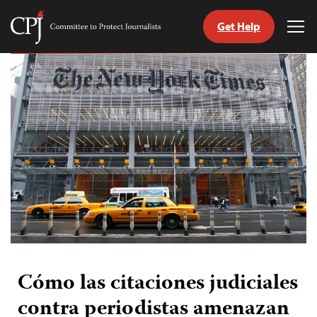
Get Help
Committee
Tog
to
Me
Skip
Protect
to
Journalists
content
tch
guage
Cómo las citaciones judiciales
contra periodistas amenazan