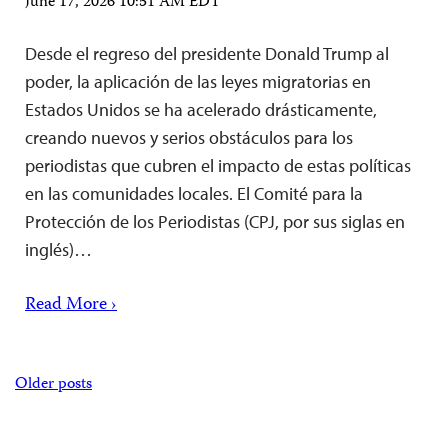
June 17, 2026 10:51 AM EDT
Desde el regreso del presidente Donald Trump al
poder, la aplicación de las leyes migratorias en
Estados Unidos se ha acelerado drásticamente,
creando nuevos y serios obstáculos para los
periodistas que cubren el impacto de estas políticas
en las comunidades locales. El Comité para la
Protección de los Periodistas (CPJ, por sus siglas en
inglés)…
Read More ›
Posts
Older posts
navigation