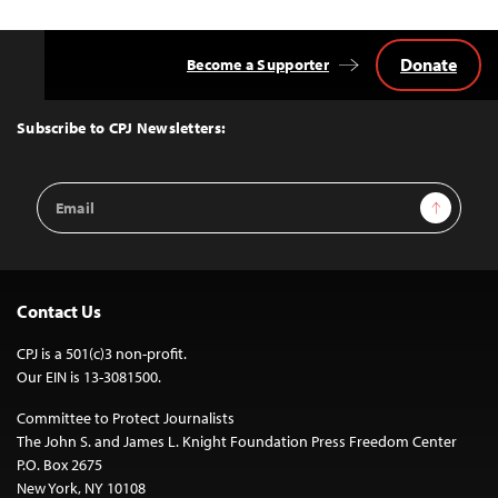
Donate
Become a Supporter
Back
to
Top
Subscribe to CPJ Newsletters:
Email
Sign Up
Address
Contact Us
CPJ is a 501(c)3 non-profit.
Our EIN is 13-3081500.
Committee to Protect Journalists
The John S. and James L. Knight Foundation Press Freedom Center
P.O. Box 2675
New York, NY 10108