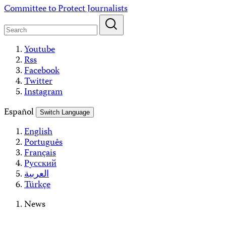
Skip
Committee to Protect Journalists
to
content
Youtube
Rss
Facebook
Twitter
Instagram
Español
Switch Language
English
Português
Français
Русский
العربية
Türkçe
News