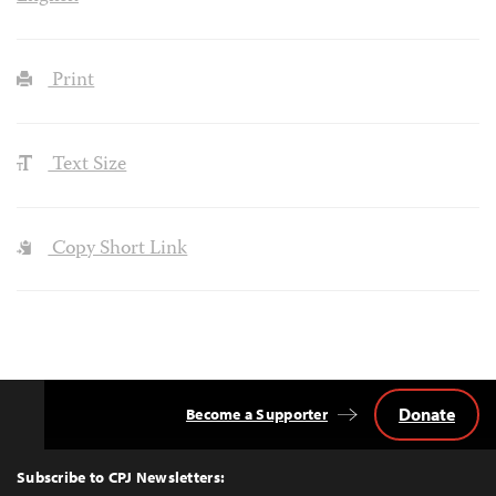
Print
Text Size
Copy Short Link
Donate
Become a Supporter
Back
to
Top
Subscribe to CPJ Newsletters: