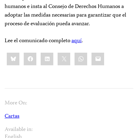
humanos e insta al Consejo de Derechos Humanos a
adoptar las medidas necesarias para garantizar que el
proceso de evaluación pueda avanzar.
Lee el comunicado completo
aquí
.
Share
Bluesky
Facebook
LinkedIn
X
WhatsApp
Email
this:
More On:
Cartas
Available in:
English