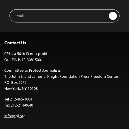
Email
Sign Up
Address
Contact Us
CPJ is a 501(c)3 non-profit.
Our EIN is 13-3081500.
Committee to Protect Journalists
The John S. and James L. Knight Foundation Press Freedom Center
P.O. Box 2675
New York, NY 10108
Tel 212-465-1004
Fax 212-214-0640
info@cpj.org