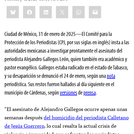
Share
Bluesky
Facebook
LinkedIn
X
WhatsApp
Email
this:
Ciudad de México, 31 de enero de 2025—El Comité para la
Protección de los Periodistas (CPJ, por sus siglas en inglés) insta a las
autoridades mexicanas a investigar prontamente el asesinato del
periodista Alejandro Gallegos León, quien también era académico y
pastor evangélico. Gallegos estaba radicado en el estado de Tabasco,
y su desaparición se denunció el 24 de enero, según una
nota
periodística. Sus restos fueron hallados al día siguiente en el
municipio de Cárdenas, según
versiones
de
prensa
.
“El asesinato de Alejandro Gallegos ocurre apenas unas
semanas después
del homicidio del periodista Calletano
de Jesús Guerrero
, lo cual resalta la actual crisis de