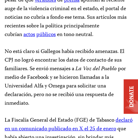
pesar de que
versiones
de
prensa
apuntan al reciente
auge de la violencia criminal en el estado, el portal de
noticias no cubría a fondo ese tema. Sus artículos más
recientes sobre la política principalmente
cubrían
actos
públicos
en tono neutral.
No está claro si Gallegos había recibido amenazas. El
CPJ no logró encontrar los datos de contacto de sus
familiares. Se envió mensajes a
La Voz del Pueblo
por
medio de Facebook y se hicieron llamadas a la
Universidad Alfa y Omega para solicitar una
DONATE
declaración, pero no se recibió una respuesta de
inmediato.
La Fiscalía General del Estado (FGE) de Tabasco
declaró
en un comunicado publicado en X el 25 de enero
que
había abierto una investigación, sin brindar más