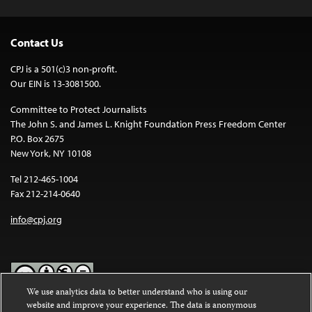
Contact Us
CPJ is a 501(c)3 non-profit.
Our EIN is 13-3081500.
Committee to Protect Journalists
The John S. and James L. Knight Foundation Press Freedom Center
P.O. Box 2675
New York, NY 10108
Tel 212-465-1004
Fax 212-214-0640
info@cpj.org
We use analytics data to better understand who is using our
website and improve your experience. The data is anonymous
Except where noted, text on this website is licensed under a
Creative