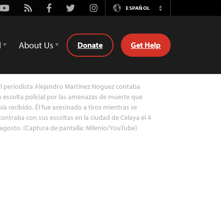
Youtube
Rss
Facebook
Twitter
Instagram
ESPAÑOL
Switch
Language
d
About Us
Donate
Get Help
l periodista Alejandro Martínez Noguez contaba
 escolta policial por las amenazas de muerte que
ía recibido. Él fue asesinado a tiros mientras se
ontraba con sus escoltas en la ciudad de Celaya el 4
agosto. (Captura de pantalla: Milenio/YouTube)