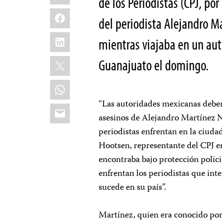
de los Periodistas (CPJ, po
Facebook
del periodista Alejandro M
LinkedIn
mientras viajaba en un auto
X
Guanajuato el domingo.
WhatsApp
“Las autoridades mexicanas deben 
Email
asesinos de Alejandro Martínez N
periodistas enfrentan en la ciuda
Hootsen, representante del CPJ en
encontraba bajo protección polici
enfrentan los periodistas que int
sucede en su país”.
Martínez, quien era conocido por 