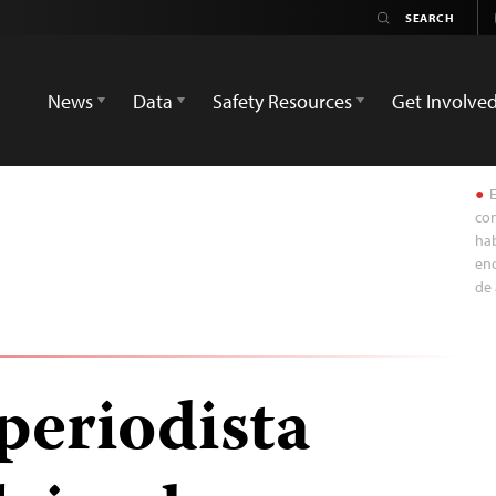
News
Data
Safety Resources
Get Involve
E
con
hab
enc
de 
periodista