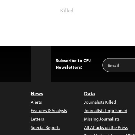
Killed
Subscribe to CPJ
Email
Back
Newsletters:
Address
to
Top
News
Data
Alerts
Journalists Killed
Features & Analysis
Journalists Imprisoned
Letters
Missing Journalists
Special Reports
All Attacks on the Press