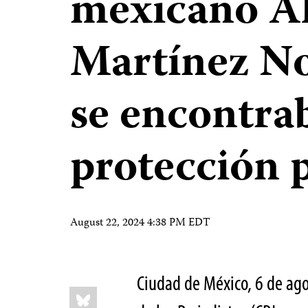
mexicano A
Martínez N
se encontra
protección p
August 22, 2024 4:38 PM EDT
Ciudad de México, 6 de ag
Share
Bluesky
this: