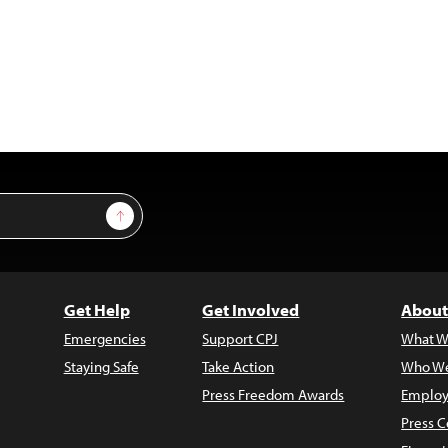
Sign Up
Get Help
Get Involved
About
Emergencies
Support CPJ
What W
Staying Safe
Take Action
Who We
Press Freedom Awards
Employ
Press C