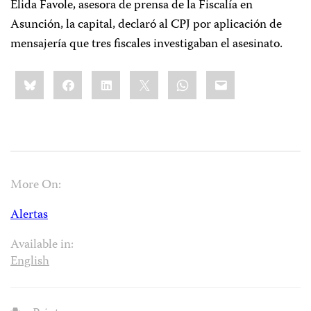
Elida Favole, asesora de prensa de la Fiscalía en
Asunción, la capital, declaró al CPJ por aplicación de
mensajería que tres fiscales investigaban el asesinato.
Share
Bluesky
Facebook
LinkedIn
X
WhatsApp
Email
this:
More On:
Alertas
Available in:
English