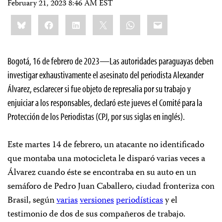
February 21, 2023 8:46 AM EST
Share
Bluesky
Facebook
LinkedIn
X
WhatsApp
Email
this:
Bogotá, 16 de febrero de 2023—Las autoridades paraguayas deben
investigar exhaustivamente el asesinato del periodista Alexander
Álvarez, esclarecer si fue objeto de represalia por su trabajo y
enjuiciar a los responsables, declaró este jueves el Comité para la
Protección de los Periodistas (CPJ, por sus siglas en inglés).
Este martes 14 de febrero, un atacante no identificado
que montaba una motocicleta le disparó varias veces a
Álvarez cuando éste se encontraba en su auto en un
semáforo de Pedro Juan Caballero, ciudad fronteriza con
Brasil, según
varias
versiones
periodísticas
y el
testimonio de dos de sus compañeros de trabajo.