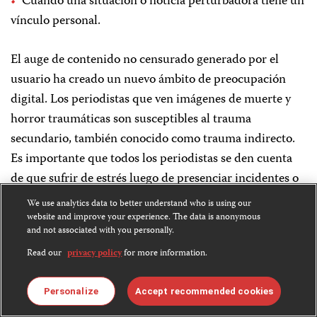
Cuando una situación o noticia perturbadora tiene un
vínculo personal.
El auge de contenido no censurado generado por el
usuario ha creado un nuevo ámbito de preocupación
digital. Los periodistas que ven imágenes de muerte y
horror traumáticas son susceptibles al trauma
secundario, también conocido como trauma indirecto.
Es importante que todos los periodistas se den cuenta
de que sufrir de estrés luego de presenciar incidentes o
imágenes horribles es una reacción humana normal y no
We use analytics data to better understand who is using our
una debilidad.
website and improve your experience. The data is anonymous
and not associated with you personally.
Read our
privacy policy
for more information.
Además, cada vez más se reconoce que el trastorno por
estrés postraumático es un problema que afrontan los
Personalize
Accept recommended cookies
periodistas que cubren noticias perturbadoras. Aunque