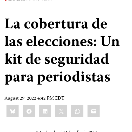
La cobertura de
las elecciones: Un
kit de seguridad
para periodistas
August 29, 2022 4:42 PM EDT
Share
Bluesky
Facebook
LinkedIn
X
WhatsApp
Email
this: