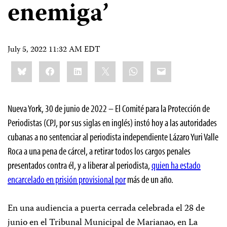
enemiga’
July 5, 2022 11:32 AM EDT
Share
Bluesky
Facebook
LinkedIn
X
WhatsApp
Email
this:
Nueva York, 30 de junio de 2022 – El Comité para la Protección de
Periodistas (CPJ, por sus siglas en inglés) instó hoy a las autoridades
cubanas a no sentenciar al periodista independiente Lázaro Yuri Valle
Roca a una pena de cárcel, a retirar todos los cargos penales
presentados contra él, y a liberar al periodista,
quien ha estado
encarcelado en prisión provisional por
más de un año.
En una audiencia a puerta cerrada celebrada el 28 de
junio en el Tribunal Municipal de Marianao, en La