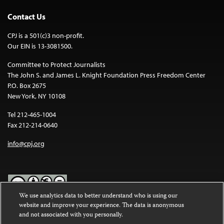
Contact Us
CPJ is a 501(c)3 non-profit.
Our EIN is 13-3081500.
Committee to Protect Journalists
The John S. and James L. Knight Foundation Press Freedom Center
P.O. Box 2675
New York, NY 10108
Tel 212-465-1004
Fax 212-214-0640
info@cpj.org
We use analytics data to better understand who is using our
website and improve your experience. The data is anonymous
Except where noted, text on this website is licensed under a
Creative
and not associated with you personally.
Commons Attribution-NonCommercial-NoDerivatives 4.0