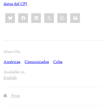
datos del CPJ
.
Share
Bluesky
Facebook
LinkedIn
X
WhatsApp
Email
this:
More On:
Américas
Comunicados
Cuba
Available in:
English
Print