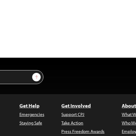
Sign Up
Get Help
Get Involved
About
Emergencies
Support CPJ
What W
Staying Safe
Take Action
Who We
Press Freedom Awards
Employ