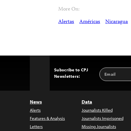
More On:
Alertas
Américas
Nicaragua
Subscribe to CPJ
Email
Back
Newsletters:
Address
to
Top
News
Data
Alerts
Journalists Killed
Features & Analysis
Journalists Imprisoned
Letters
Missing Journalists