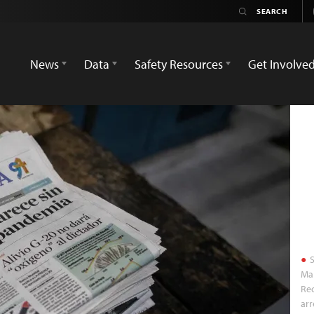
News
Data
Safety Resources
Get Involve
S
Man
Rec
arr