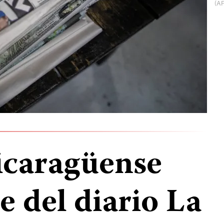
(AF
nicaragüense
de del diario La