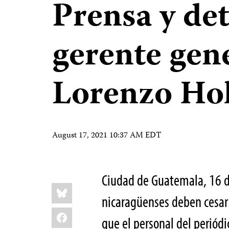
Prensa y det
gerente gene
Lorenzo Ho
August 17, 2021 10:37 AM EDT
Ciudad de Guatemala, 16 d
Share
Bluesky
this:
nicaragüenses deben cesar 
Facebook
que el personal del periódi