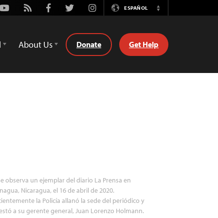
Youtube
Rss
Facebook
Twitter
Instagram
ESPAÑOL
Switch
Language
d
About Us
Donate
Get Help
e observa un ejemplar del diario La Prensa en
agua, Nicaragua, el 16 de abril de 2020.
ientemente la Policía allanó la sede del periódico y
estó a su gerente general, Juan Lorenzo Holmann.