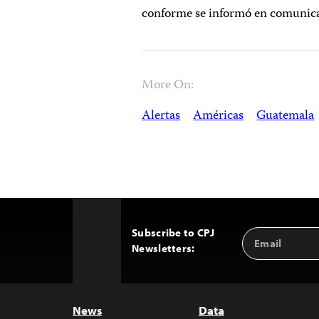
conforme se informó en comunic
More On:
Alertas
Américas
Guatemala
Subscribe to CPJ
Email
Back
Newsletters:
Address
to
Top
News
Data