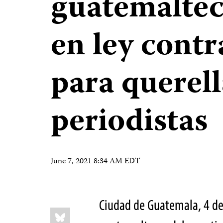
guatemaltec
en ley contr
para querell
periodistas
June 7, 2021 8:34 AM EDT
Ciudad de Guatemala, 4 d
Share
Bluesky
this: