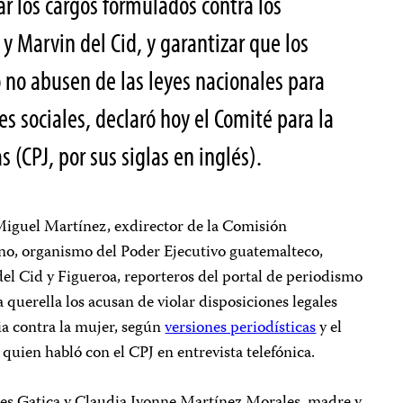
r los cargos formulados contra los
y Marvin del Cid, y garantizar que los
 no abusen de las leyes nacionales para
s sociales, declaró hoy el Comité para la
s (CPJ, por sus siglas en inglés).
 Miguel Martínez, exdirector de la Comisión
no, organismo del Poder Ejecutivo guatemalteco,
el Cid y Figueroa, reporteros del portal de periodismo
a querella los acusan de violar disposiciones legales
cia contra la mujer, según
versiones periodísticas
y el
 quien habló con el CPJ en entrevista telefónica.
les Gatica y Claudia Ivonne Martínez Morales, madre y