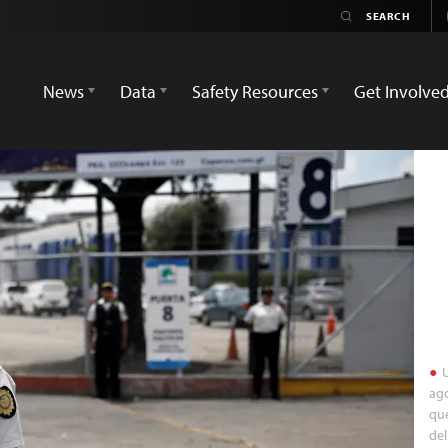
News
Data
Safety Resources
Get Involve
U
ago
que
del