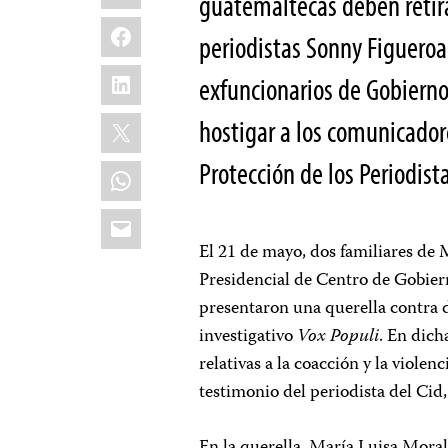
guatemaltecas deben retira
Facebook
periodistas Sonny Figueroa 
LinkedIn
exfuncionarios de Gobierno
X
hostigar a los comunicadore
Protección de los Periodista
WhatsApp
Email
El 21 de mayo, dos familiares de
Presidencial de Centro de Gobier
presentaron una querella contra d
investigativo
Vox Populi
. En dich
relativas a la coacción y la violen
testimonio del periodista del Cid,
En la querella, María Luisa Mora