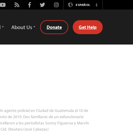
Youtube
Rss
Facebook
Twitter
Instagram
ESPAÑOL
Switch
Language
d
About Us
Donate
Get Help
n agente policial en Ciudad de Guatemala el 10 de
sto de 2019. Dos familiares de un exfuncionario
rellaron a los periodistas Sonny Figueroa y Marvin
 Cid. (Reuters/José Cabezas)