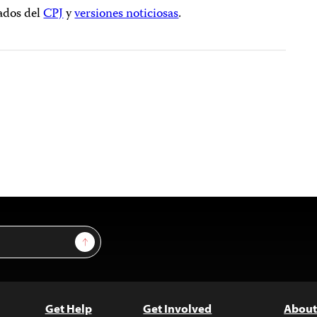
ados del
CPJ
y
versiones noticiosas
.
Sign Up
Get Help
Get Involved
About