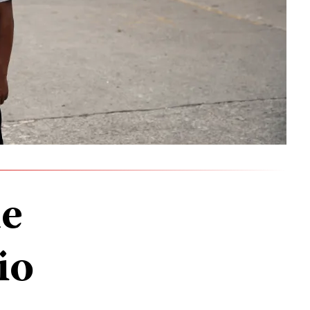
de
io