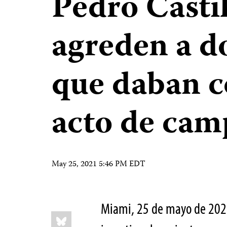
Pedro Castil
agreden a do
que daban c
acto de ca
May 25, 2021 5:46 PM EDT
Miami, 25 de mayo de 202
Share
Bluesky
this: