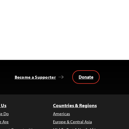
Donate
Become a Supporter
 Us
Countries & Regions
e Do
Americas
 Are
Europe & Central Asia