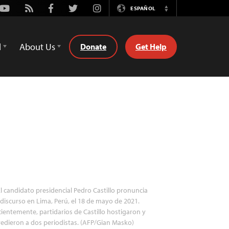
Youtube
Rss
Facebook
Twitter
Instagram
ESPAÑOL
Switch
Language
d
About Us
Donate
Get Help
l candidato presidencial Pedro Castillo pronuncia
discurso en Lima, Perú, el 18 de mayo de 2021.
ientemente, partidarios de Castillo hostigaron y
edieron a dos periodistas. (AFP/Gian Masko)