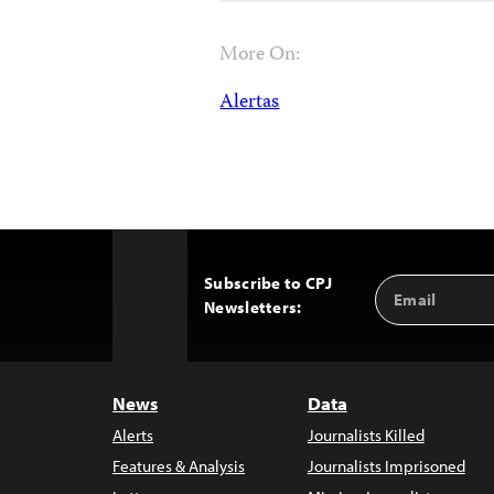
More On:
Alertas
Subscribe to CPJ
Email
Back
Newsletters:
Address
to
Top
News
Data
Alerts
Journalists Killed
Features & Analysis
Journalists Imprisoned