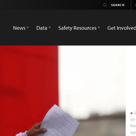
News
Data
Safety Resources
Get Involve
E
un 
Rec
agr