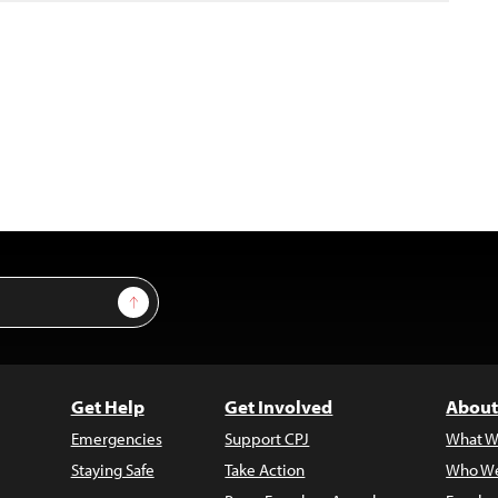
Sign Up
Get Help
Get Involved
About
Emergencies
Support CPJ
What W
Staying Safe
Take Action
Who We