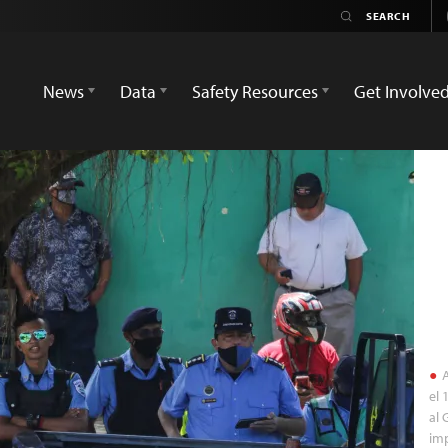
News
Data
Safety Resources
Get Involve
A
el 
al 
imp