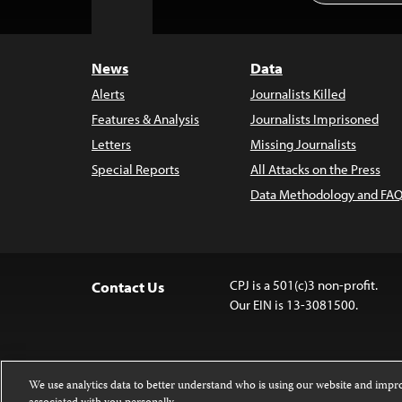
to
Top
News
Data
Alerts
Journalists Killed
Features & Analysis
Journalists Imprisoned
Letters
Missing Journalists
Special Reports
All Attacks on the Press
Data Methodology and FAQ
CPJ is a 501(c)3 non-profit.
Contact Us
Our EIN is 13-3081500.
We use analytics data to better understand who is using our website and imp