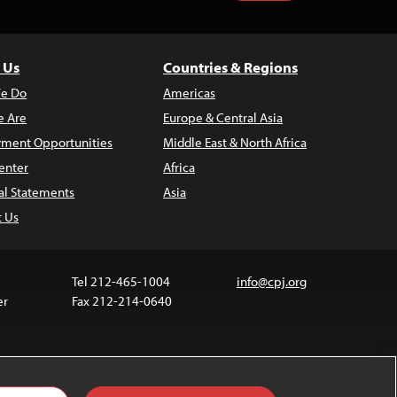
 Us
Countries & Regions
e Do
Americas
 Are
Europe & Central Asia
ment Opportunities
Middle East & North Africa
enter
Africa
al Statements
Asia
t Us
Tel 212-465-1004
info@cpj.org
er
Fax 212-214-0640