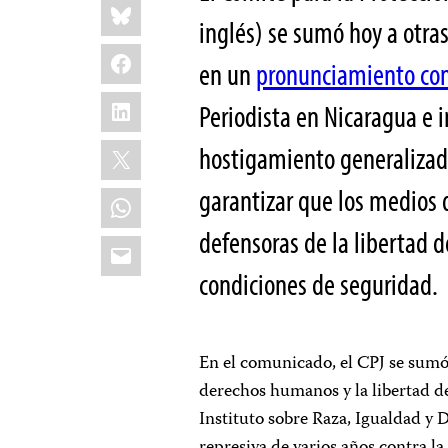
Bluesky
this:
inglés) se sumó hoy a otra
Facebook
en un
pronunciamiento co
LinkedIn
Periodista en Nicaragua e i
X
hostigamiento generalizado
garantizar que los medios 
WhatsApp
defensoras de la libertad 
Email
condiciones de seguridad.
En el comunicado, el CPJ se sumó 
derechos humanos y la libertad
Instituto sobre Raza, Igualdad 
represiva de varios años contra l