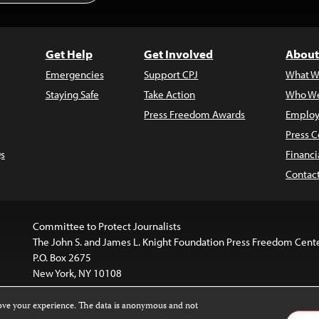
Get Help
Get Involved
About
Emergencies
Support CPJ
What W
Staying Safe
Take Action
Who We
Press Freedom Awards
Employ
Press C
s
Financi
Contac
Committee to Protect Journalists
The John S. and James L. Knight Foundation Press Freedom Cent
P.O. Box 2675
New York, NY 10108
rove your experience. The data is anonymous and not