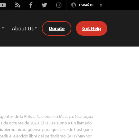
Youtube
Rss
Facebook
Twitter
Instagram
ESPAÑOL
Switch
Language
d
About Us
Donate
Get Help
gentes de la Policía Nacional en Masaya, Nicaragua,
11 de octubre de 2020. El CPJ se sumó a un llamado
Gobierno nicaragüense para que cese de hostigar e
edir el ejercicio libre del periodismo. (AFP/Maynor