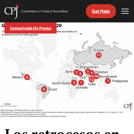
Get Help
Committee
Tog
to
Me
Skip
Protect
Comunicado De Prensa
to
Journalists
content
tch
guage