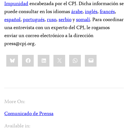
Impunidad
encabezada por el CPJ. Dicha información se
puede consultar en los idiomas
árabe
,
inglés
,
francés
,
español
,
portugués
,
ruso
,
serbio
y
somalí
. Para coordinar
una entrevista con un experto del CPJ, le rogamos
enviar un correo electrónico a la dirección
press@cpj.org
.
Share
Bluesky
Facebook
LinkedIn
X
WhatsApp
Email
this:
More On:
Comunicado de Prensa
Available in: