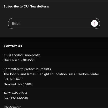
Top
Subscribe to CPJ Newsletters:
Email
Sign Up
Address
Contact Us
CPJ is a 501(c)3 non-profit.
Our EIN is 13-3081500.
Committee to Protect Journalists
The John S. and James L. Knight Foundation Press Freedom Center
P.O. Box 2675
New York, NY 10108
Tel 212-465-1004
Fax 212-214-0640
info@cpj.org