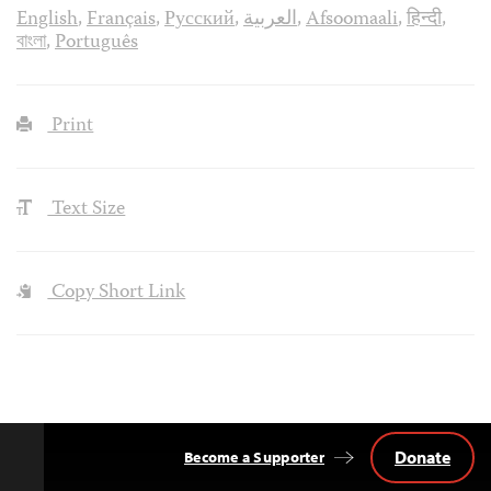
English
,
Français
,
Русский
,
العربية
,
Afsoomaali
,
हिन्दी
,
বাংলা
,
Português
Print
Text Size
Copy Short Link
Donate
Become a Supporter
Back
to