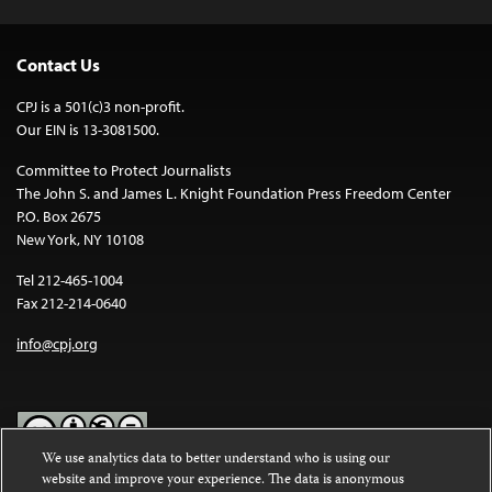
Contact Us
CPJ is a 501(c)3 non-profit.
Our EIN is 13-3081500.
Committee to Protect Journalists
The John S. and James L. Knight Foundation Press Freedom Center
P.O. Box 2675
New York, NY 10108
Tel 212-465-1004
Fax 212-214-0640
info@cpj.org
We use analytics data to better understand who is using our
website and improve your experience. The data is anonymous
Except where noted, text on this website is licensed under a
Creative