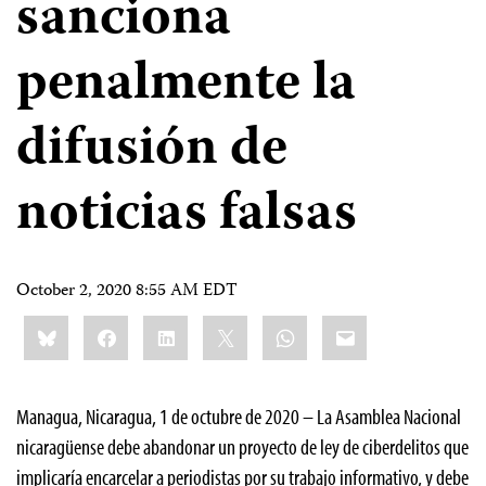
sanciona
penalmente la
difusión de
noticias falsas
October 2, 2020 8:55 AM EDT
Share
Bluesky
Facebook
LinkedIn
X
WhatsApp
Email
this:
Managua, Nicaragua, 1 de octubre de 2020 – La Asamblea Nacional
nicaragüense debe abandonar un proyecto de ley de ciberdelitos que
implicaría encarcelar a periodistas por su trabajo informativo, y debe