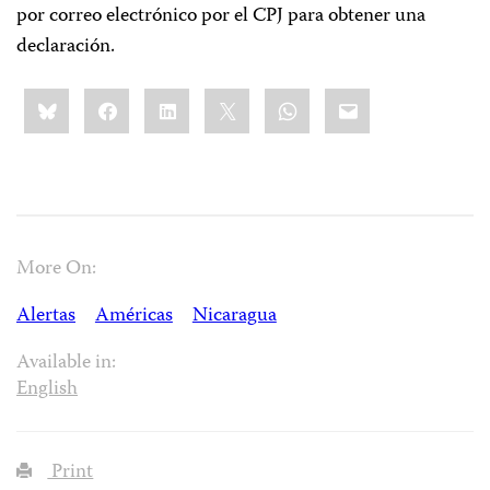
por correo electrónico por el CPJ para obtener una
declaración.
Share
Bluesky
Facebook
LinkedIn
X
WhatsApp
Email
this:
More On:
Alertas
Américas
Nicaragua
Available in:
English
Print