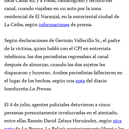
local Canal 45, y a Posas, camarógrafo y técnico del
canal, cuando viajaban en un auto por la zona
residencial de El Naranjal, en la nororiental ciudad de
La Ceiba, según
informaciones
de prensa.
Según declaraciones de Germán Vallecillo Sr., el padre
de la víctima, quien habló con el CPJ en entrevista
telefónica, los dos periodistas regresaban al canal
después de almorzar, cuando los dos sujetos les
dispararon y huyeron. Ambos periodistas fallecieron en
el lugar de los hechos, según una
nota
del diario
hondureño
La Prensa.
El 4 de julio, agentes policiales detuvieron a cinco
personas presuntamente involucradas en el atentado,
entre ellas Ramón David Zelaya Hernández, según
otra