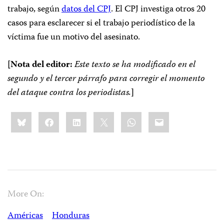
trabajo, según
datos del CPJ
. El CPJ investiga otros 20
casos para esclarecer si el trabajo periodístico de la
víctima fue un motivo del asesinato.
[Nota del editor:
Este texto se ha modificado en el
segundo y el tercer párrafo para corregir el momento
del ataque contra los periodistas.
]
Share
Bluesky
Facebook
LinkedIn
X
WhatsApp
Email
this:
More On:
Américas
Honduras