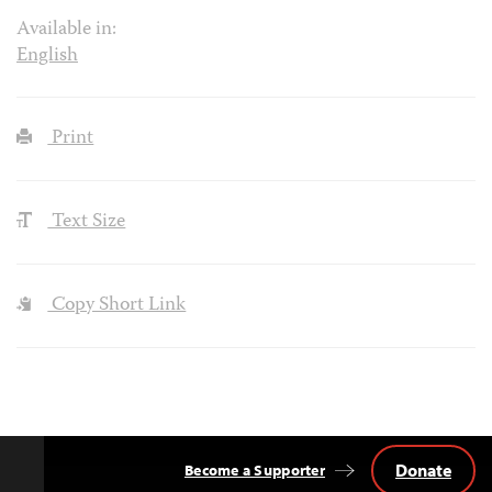
Available in:
English
Print
Text Size
Copy Short Link
Donate
Become a Supporter
Back