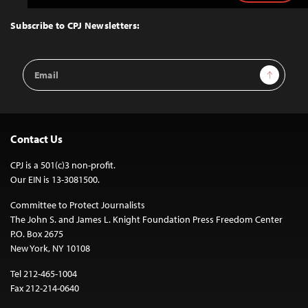
to
Top
Subscribe to CPJ Newsletters:
Email
Sign Up
Address
Contact Us
CPJ is a 501(c)3 non-profit.
Our EIN is 13-3081500.
Committee to Protect Journalists
The John S. and James L. Knight Foundation Press Freedom Center
P.O. Box 2675
New York, NY 10108
Tel 212-465-1004
Fax 212-214-0640