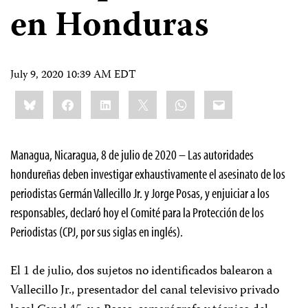
en Honduras
July 9, 2020 10:39 AM EDT
Share
Bluesky
Facebook
LinkedIn
X
WhatsApp
Email
this:
Managua, Nicaragua, 8 de julio de 2020 – Las autoridades
hondureñas deben investigar exhaustivamente el asesinato de los
periodistas Germán Vallecillo Jr. y Jorge Posas, y enjuiciar a los
responsables, declaró hoy el Comité para la Protección de los
Periodistas (CPJ, por sus siglas en inglés).
El 1 de julio, dos sujetos no identificados balearon a
Vallecillo Jr., presentador del canal televisivo privado