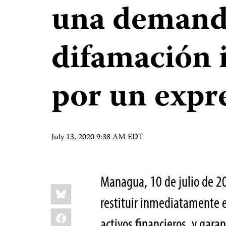
una demand
difamación 
por un expr
July 13, 2020 9:38 AM EDT
Managua, 10 de julio de 
Share
Bluesky
this:
restituir inmediatamente e
Facebook
activos financieros, y gara