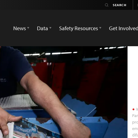
News
Data
Safety Resources
Get Involve
I
Pan
pro
em
dif