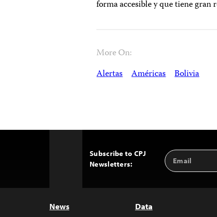
forma accesible y que tiene gran 
More On:
Alertas
Américas
Bolivia
Subscribe to CPJ
Email
Back
Newsletters:
Address
to
Top
News
Data