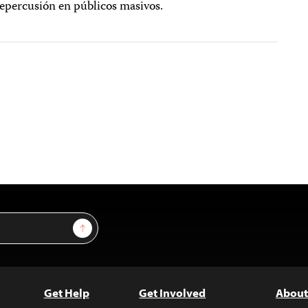
repercusión en públicos masivos.
Sign Up
Get Help
Get Involved
About