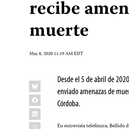
recibe amen
muerte
May 8, 2020 11:19 AM EDT
Desde el 5 de abril de 2020
Share
Bluesky
this:
enviado amenazas de muerte
Facebook
Córdoba.
LinkedIn
X
En entrevista telefónica, Bellido