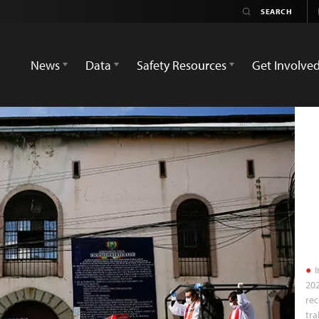
News
Data
Safety Resources
Get Involve
I
202
re
tra