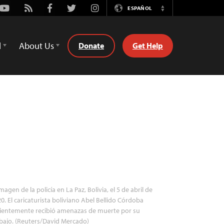
Youtube
Rss
Facebook
Twitter
Instagram
ESPAÑOL
Switch
Language
d
About Us
Donate
Get Help
magen de la policía en La Paz, Bolivia, el 5 de abril de
0. El caricaturista boliviano Abel Bellido Córdoba
cientemente recibió amenazas de muerte por su
bajo. (Reuters/David Mercado)