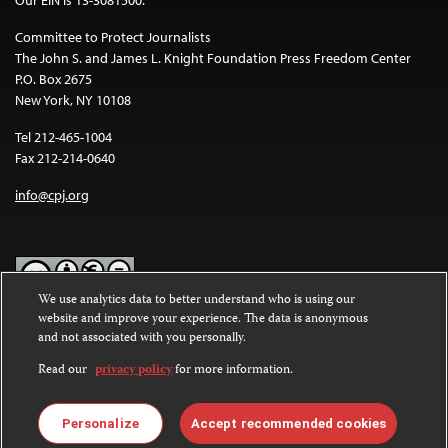
Committee to Protect Journalists
The John S. and James L. Knight Foundation Press Freedom Center
P.O. Box 2675
New York, NY 10108
Tel 212-465-1004
Fax 212-214-0640
info@cpj.org
We use analytics data to better understand who is using our
website and improve your experience. The data is anonymous
Except where noted, text on this website is licensed under a
Creative
and not associated with you personally.
Commons Attribution-NonCommercial-NoDerivatives 4.0
International License
.
Read our
privacy policy
for more information.
Images and other media are not covered by the Creative Commons
license. For more information about permissions, see our
FAQs
.
Personalize
Accept recommended cookies