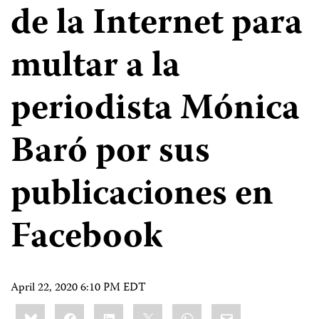
de la Internet para
multar a la
periodista Mónica
Baró por sus
publicaciones en
Facebook
April 22, 2020 6:10 PM EDT
Share
Bluesky
Facebook
LinkedIn
X
WhatsApp
Email
this: