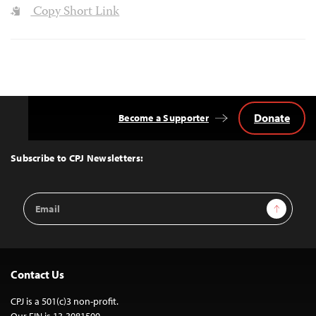
Copy Short Link
Donate
Become a Supporter
Back
to
Top
Subscribe to CPJ Newsletters:
Email
Sign Up
Address
Contact Us
CPJ is a 501(c)3 non-profit.
Our EIN is 13-3081500.