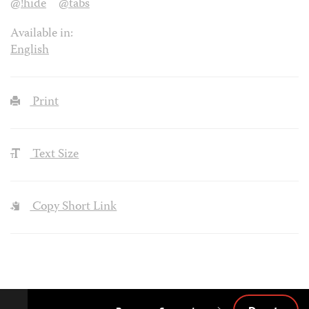
@!hide
@tabs
Available in:
English
Print
Text Size
Copy Short Link