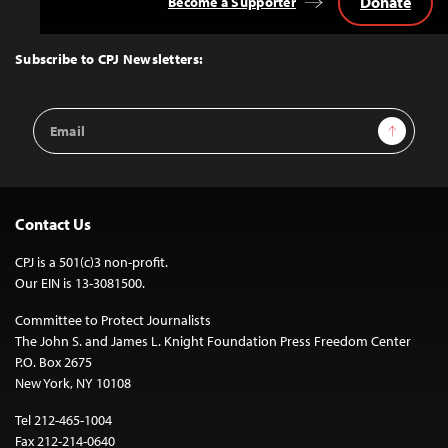
Donate
Become a Supporter
Back
to
Top
Subscribe to CPJ Newsletters:
Email
Sign Up
Address
Contact Us
CPJ is a 501(c)3 non-profit.
Our EIN is 13-3081500.
Committee to Protect Journalists
The John S. and James L. Knight Foundation Press Freedom Center
P.O. Box 2675
New York, NY 10108
Tel 212-465-1004
Fax 212-214-0640