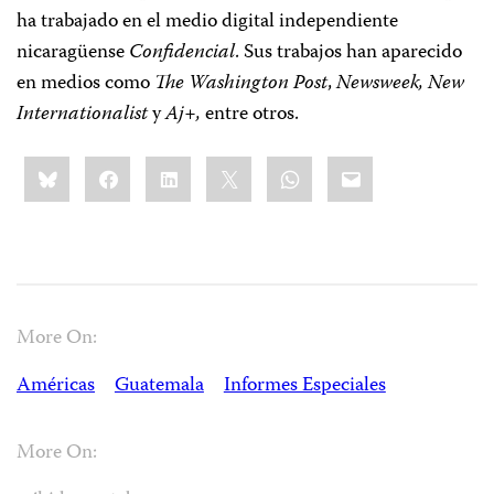
ha trabajado en el medio digital independiente
nicaragüense
Confidencial
. Sus trabajos han aparecido
en medios como
The
Washington Post
,
Newsweek, New
Internationalist
y
Aj+,
entre otros.
Share
Bluesky
Facebook
LinkedIn
X
WhatsApp
Email
this:
More On:
Américas
Guatemala
Informes Especiales
More On: