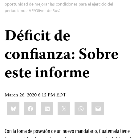
oportunidad de mejorar las condiciones para el ejercicio del
periodismo. (AP/Oliver de Ros)
Déficit de
confianza: Sobre
este informe
March 26, 2020 6:12 PM EDT
Share
Bluesky
Facebook
LinkedIn
X
WhatsApp
Email
this:
Con la toma de posesión de un nuevo mandatario, Guatemala tiene