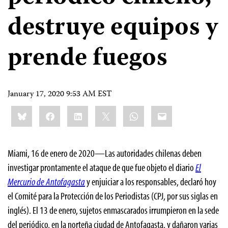
destruye equipos y
prende fuegos
January 17, 2020 9:53 AM EST
Share
Bluesky
Facebook
LinkedIn
X
WhatsApp
Email
this:
Miami, 16 de enero de 2020—Las autoridades chilenas deben
investigar prontamente el ataque de que fue objeto el diario
El
Mercurio de Antofagasta
y enjuiciar a los responsables, declaró hoy
el Comité para la Protección de los Periodistas (CPJ, por sus siglas en
inglés). El 13 de enero, sujetos enmascarados irrumpieron en la sede
del periódico, en la norteña ciudad de Antofagasta, y dañaron varias