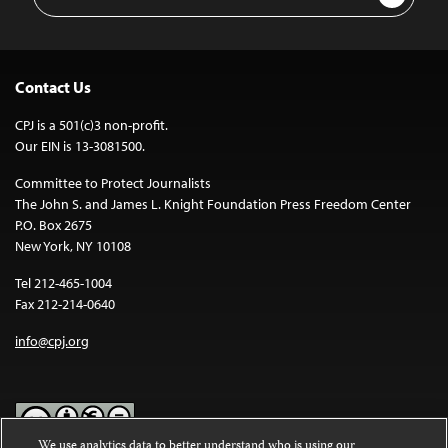
Address
Contact Us
CPJ is a 501(c)3 non-profit.
Our EIN is 13-3081500.
Committee to Protect Journalists
The John S. and James L. Knight Foundation Press Freedom Center
P.O. Box 2675
New York, NY 10108
Tel 212-465-1004
Fax 212-214-0640
info@cpj.org
We use analytics data to better understand who is using our