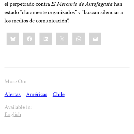
el perpetrado contra
El Mercurio de Antofagasta
han
estado “claramente organizados” y “buscan silenciar a
los medios de comunicación”.
Share
Bluesky
Facebook
LinkedIn
X
WhatsApp
Email
this:
More On:
Alertas
Américas
Chile
Available in:
English