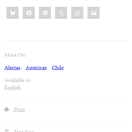
Share
Bluesky
Facebook
LinkedIn
X
WhatsApp
Email
this:
More On:
Alertas
Américas
Chile
Available in:
English
Print