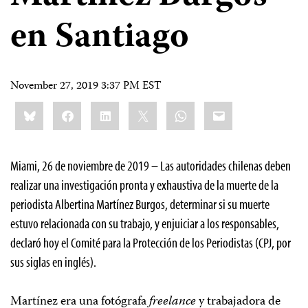
en Santiago
November 27, 2019 3:37 PM EST
Share
Bluesky
Facebook
LinkedIn
X
WhatsApp
Email
this:
Miami, 26 de noviembre de 2019 – Las autoridades chilenas deben
realizar una investigación pronta y exhaustiva de la muerte de la
periodista Albertina Martínez Burgos, determinar si su muerte
estuvo relacionada con su trabajo, y enjuiciar a los responsables,
declaró hoy el Comité para la Protección de los Periodistas (CPJ, por
sus siglas en inglés).
Martínez era una fotógrafa
freelance
y trabajadora de