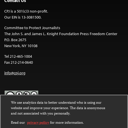
Contact Us
CPJ is a 501(c)3 non-profit.
Our EIN is 13-3081500.
Committee to Protect Journalists
The John S. and James L. Knight Foundation Press Freedom Center
P.O. Box 2675
New York, NY 10108
Tel 212-465-1004
Fax 212-214-0640
info@cpj.org
We use analytics data to better understand who is using our
website and improve your experience. The data is anonymous
Except where noted, text on this website is licensed under a
Creative
and not associated with you personally.
Commons Attribution-NonCommercial-NoDerivatives 4.0
International License
.
Read our
privacy policy
for more information.