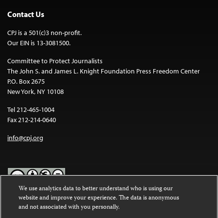
Contact Us
CPJ is a 501(c)3 non-profit.
Our EIN is 13-3081500.
Committee to Protect Journalists
The John S. and James L. Knight Foundation Press Freedom Center
P.O. Box 2675
New York, NY 10108
Tel 212-465-1004
Fax 212-214-0640
info@cpj.org
We use analytics data to better understand who is using our
website and improve your experience. The data is anonymous
Except where noted, text on this website is licensed under a
Creative
and not associated with you personally.
Commons Attribution-NonCommercial-NoDerivatives 4.0