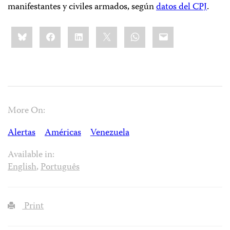
manifestantes y civiles armados, según
datos del CPJ
.
Share
Bluesky
Facebook
LinkedIn
X
WhatsApp
Email
this:
More On:
Alertas
Américas
Venezuela
Available in:
English
,
Português
Print