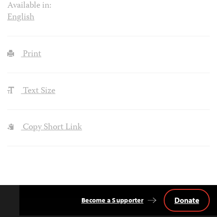
Available in:
English
Print
Text Size
Copy Short Link
Donate
Become a Supporter
Back
to