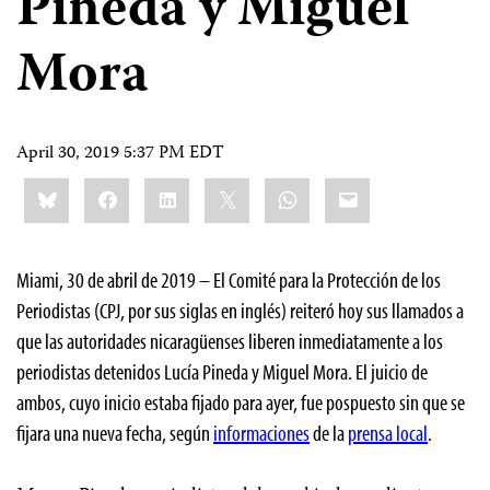
Pineda y Miguel
Mora
April 30, 2019 5:37 PM EDT
Share
Bluesky
Facebook
LinkedIn
X
WhatsApp
Email
this:
Miami, 30 de abril de 2019 – El Comité para la Protección de los
Periodistas (CPJ, por sus siglas en inglés) reiteró hoy sus llamados a
que las autoridades nicaragüenses liberen inmediatamente a los
periodistas detenidos Lucía Pineda y Miguel Mora. El juicio de
ambos, cuyo inicio estaba fijado para ayer, fue pospuesto sin que se
fijara una nueva fecha, según
informaciones
de la
prensa local
.