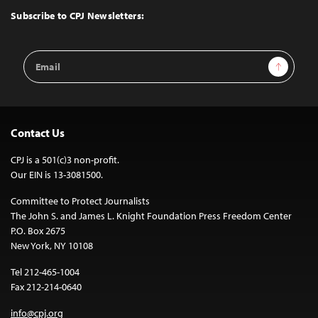
Top
Subscribe to CPJ Newsletters:
Email
Sign Up
Address
Contact Us
CPJ is a 501(c)3 non-profit.
Our EIN is 13-3081500.
Committee to Protect Journalists
The John S. and James L. Knight Foundation Press Freedom Center
P.O. Box 2675
New York, NY 10108
Tel 212-465-1004
Fax 212-214-0640
info@cpj.org