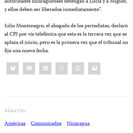
autoridades nicaragüenses detengan a Lucía y a Miguel,
y ellos deben ser liberados inmediatamente”.
Julio Montenegro, el abogado de los periodistas, declaró
al CPJ por vía telefónica que esta es la tercera vez que se
aplaza el juicio, pero es la primera vez que el tribunal no
fija una nueva fecha.
Share
Bluesky
Facebook
LinkedIn
X
WhatsApp
Email
this:
More On:
Américas
Comunicados
Nicaragua