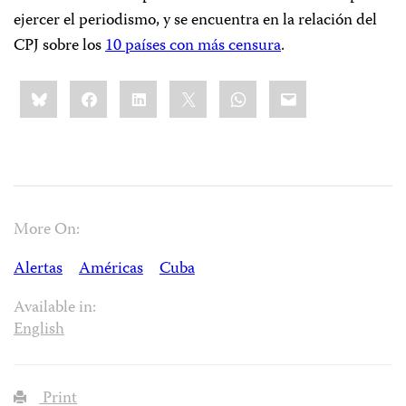
ejercer el periodismo, y se encuentra en la relación del
CPJ sobre los
10 países con más censura
.
Share
Bluesky
Facebook
LinkedIn
X
WhatsApp
Email
this:
More On:
Alertas
Américas
Cuba
Available in:
English
Print