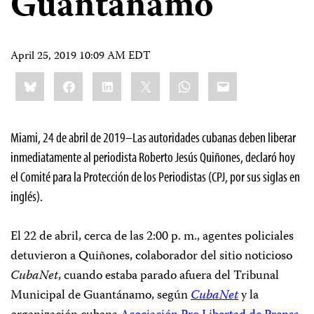
Guantánamo
April 25, 2019 10:09 AM EDT
Share
Bluesky
Facebook
LinkedIn
X
WhatsApp
Email
this:
Miami, 24 de abril de 2019–Las autoridades cubanas deben liberar
inmediatamente al periodista Roberto Jesús Quiñones, declaró hoy
el Comité para la Protección de los Periodistas (CPJ, por sus siglas en
inglés).
El 22 de abril, cerca de las 2:00 p. m., agentes policiales
detuvieron a Quiñones,
colaborador del sitio noticioso
CubaNet
, cuando estaba parado afuera del Tribunal
Municipal de Guantánamo, según
CubaNet
y la