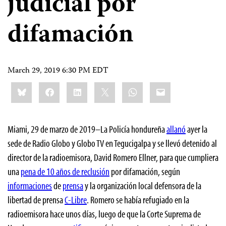
judicial por
difamación
March 29, 2019 6:30 PM EDT
Share
Bluesky
Facebook
LinkedIn
X
WhatsApp
Email
this:
Miami, 29 de marzo de 2019–La Policía hondureña
allanó
ayer la
sede de Radio Globo y Globo TV en Tegucigalpa y se llevó detenido al
director de la radioemisora, David Romero Ellner, para que cumpliera
una
pena de 10 años de reclusión
por difamación, según
informaciones
de
prensa
y la organización local defensora de la
libertad de prensa
C-Libre
. Romero se había refugiado en la
radioemisora hace unos días, luego de que la Corte Suprema de