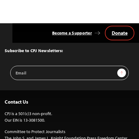
Donate
Become a Supporter
Back
to
Top
Subscribe to CPJ Newsletters:
Email
Sign Up
Address
Contact Us
CPJ is a 501(c)3 non-profit.
Our EIN is 13-3081500.
Committee to Protect Journalists
The John S. and James L. Knight Foundation Press Freedom Center