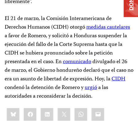
libremente”.
El 21 de marzo, la Comisión Interamericana de
Derechos Humanos (CIDH) otorgó
medidas cautelares
a favor de Romero, y solicitó a Honduras suspender la
ejecución del fallo de la Corte Suprema hasta que la
CIDH se hubiera pronunciado sobre la petición
presentada en el caso. En
comunicado
divulgado el 26
de marzo, el Gobierno hondureño declaró que el caso no
era un asunto de libertad de expresión. Hoy, la
CIDH
condenó la detención de Romero y
urgió
a las
autoridades a reconsiderar la decisión.
Share
Bluesky
Facebook
LinkedIn
X
WhatsApp
Email
this: