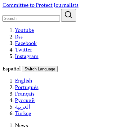
Skip
Committee to Protect Journalists
to
content
Youtube
Rss
Facebook
Twitter
Instagram
Español
Switch Language
English
Português
Français
Русский
العربية
Türkçe
News