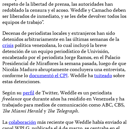
respeto de la libertad de prensa, las autoridades han
redoblado la censura y el acoso. Weddle y Camacho deben
ser liberados de inmediato, y se les debe devolver todos los
equipos de trabajo”.
Decenas de periodistas locales y extranjeros han sido
detenidos arbitrariamente en las últimas semanas de la
crisis
política venezolana, lo cual incluyó la breve
detención de un equipo periodístico de Univisión,
encabezado por el periodista Jorge Ramos, en el Palacio
Presidencial de Miraflores la semana pasada, luego de que
Nicolás Maduro abruptamente concluyera una entrevista,
conforme lo
documentó el CPJ
. Weddle ha
tuiteado
sobre
estas detenciones.
Según su
perfil
de Twitter, Weddle es un periodista
freelance
que durante años ha residido en Venezuela y ha
trabajado para medios de comunicación como ABC, CBS,
The Miami Herald
y
The Telegraph
.
La
colaboración
más reciente que Weddle había enviado al
canal WPLG, publicada el 4 de marzo, se centraba en el